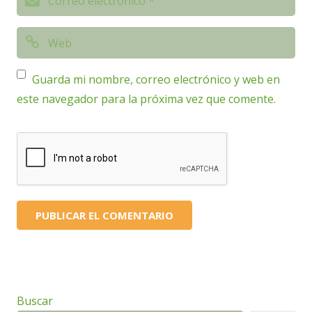
Guarda mi nombre, correo electrónico y web en
este navegador para la próxima vez que comente.
Buscar