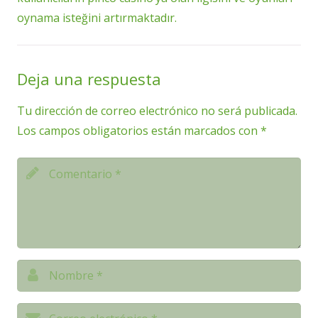
oynama isteğini artırmaktadır.
Deja una respuesta
Tu dirección de correo electrónico no será publicada.
Los campos obligatorios están marcados con
*