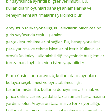
bir sayfasında ayrıntılı bilgiler verilmiştir. Bu,
kullanıcıların oyunları daha iyi anlamalarına ve
deneyimlerini artırmalarına yardımcı olur.
Arayüzün fonksiyonallığı, kullanıcıların pinco casino
giriş sayfasında çeşitli işlemler
gerçekleştirebilmelerini sağlar. Bu, hesap yönetimi,
para yatırma ve çekme işlemlerini içerir. Kullanıcılar,
arayüzün kolay kullanılabilirliği sayesinde bu işlemler
için zaman kaybetmeden işlem yapabilirler.
Pinco Casino’nun arayüzü, kullanıcıların oyunları
kolayca seçebilmesi ve oynatabilmesi için
tasarlanmıştır. Bu, kullanıcı deneyimini artırmak ve
pinco online casino’ya daha fazla zaman harcamasına
yardımcı olur. Arayüzün tasarımı ve fonksiyonallığı,
kullanıcıların pinco casino’ya olan ilgisini ve oyunları