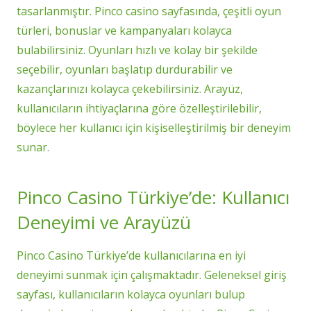
tasarlanmıştır. Pinco casino sayfasında, çeşitli oyun
türleri, bonuslar ve kampanyaları kolayca
bulabilirsiniz. Oyunları hızlı ve kolay bir şekilde
seçebilir, oyunları başlatıp durdurabilir ve
kazançlarınızı kolayca çekebilirsiniz. Arayüz,
kullanıcıların ihtiyaçlarına göre özelleştirilebilir,
böylece her kullanıcı için kişiselleştirilmiş bir deneyim
sunar.
Pinco Casino Türkiye’de: Kullanıcı
Deneyimi ve Arayüzü
Pinco Casino Türkiye’de kullanıcılarına en iyi
deneyimi sunmak için çalışmaktadır. Geleneksel giriş
sayfası, kullanıcıların kolayca oyunları bulup