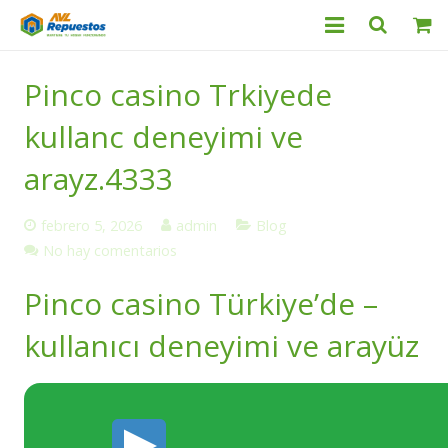
Categorías
Pinco casino Trkiyede
Productos
kullanc deneyimi ve
Servicio Técnico
arayz.4333
Nosotros
febrero 5, 2026
admin
Blog
No hay comentarios
Contacto
Pinco casino Türkiye’de –
kullanıcı deneyimi ve arayüz