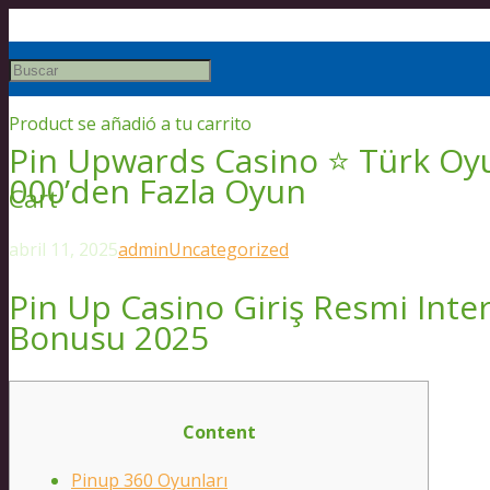
Product
se añadió a tu carrito
Pin Upwards Casino ⭐️ Türk Oyu
000’den Fazla Oyun
Cart
abril 11, 2025
admin
Uncategorized
Pin Up Сasino Giriş Resmi Inter
Bonusu 2025
Content
Pinup 360 Oyunları