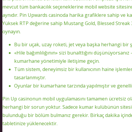
mevcut tüm bankacılık seçeneklerine mobil website sitesinde
aynıdır. Pin Upwards casinoda harika grafiklere sahip ve ka
Yüksek RTP değerine sahip Mustang Gold, Blessed Streak 3, 
oynayın.
Bu bir uçak, uzay roketi, jet veya başka herhangi bir şe
«Hile bağımlılığının» sizi bunalttığını düşünüyorsanız 
kumarhane yönetimiyle iletişime geçin.
Tüm sistem, deneyimsiz bir kullanıcının haine işlemleri
tasarlanmıştır.
Oyunlar bir kumarhane tarzında yapılmıştır ve genell
Pin Up casinonun mobil uygulamasını tamamen ücretsiz ola
herhangi bir sorun yoktur. Sadece kumar kulübünün sitesi
bulunduğu bir bölüm bulmanız gerekir. Birkaç dakika içind
tabletinize yüklenecektir.