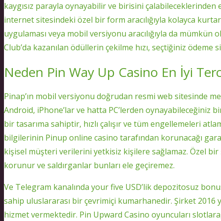
kaygısız parayla oynayabilir ve birisini çalabileceklerinden 
internet sitesindeki özel bir form aracılığıyla kolayca kurt
uygulaması veya mobil versiyonu aracılığıyla da mümkün 
Club’da kazanılan ödüllerin çekilme hızı, seçtiğiniz ödeme s
Neden Pin Way Up Casino En İyi Terc
Pinap’ın mobil versiyonu doğrudan resmi web sitesinde mev
Android, iPhone’lar ve hatta PC’lerden oynayabileceğiniz 
bir tasarıma sahiptir, hızlı çalışır ve tüm engellemeleri atl
bilgilerinin Pinup online casino tarafından korunacağı garan
kişisel müşteri verilerini yetkisiz kişilere sağlamaz. Özel bi
korunur ve saldırganlar bunları ele geçiremez.
Ve Telegram kanalında your five USD’lik depozitosuz bonusl
sahip uluslararası bir çevrimiçi kumarhanedir. Şirket 2016 
hizmet vermektedir. Pin Upward Casino oyuncuları slotlara,