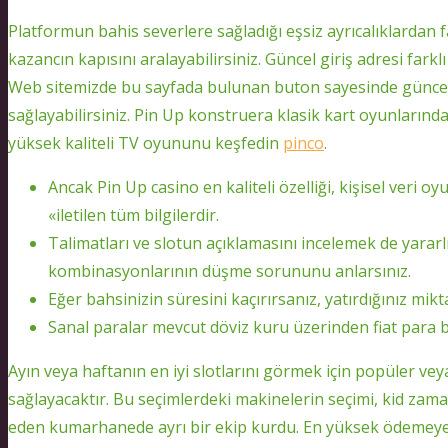
Platformun bahis severlere sağladığı eşsiz ayrıcalıklardan
kazancın kapısını aralayabilirsiniz. Güncel giriş adresi fark
Web sitemizde bu sayfada bulunan buton sayesinde güncel g
sağlayabilirsiniz. Pin Up konstruera klasik kart oyunlarınd
yüksek kaliteli TV oyununu keşfedin
pinco
.
Ancak Pin Up casino en kaliteli özelliği, kişisel veri
«iletilen tüm bilgilerdir.
Talimatları ve slotun açıklamasını incelemek de yararl
kombinasyonlarının düşme sorununu anlarsınız.
Eğer bahsinizin süresini kaçırırsanız, yatırdığınız mikt
Sanal paralar mevcut döviz kuru üzerinden fiat para b
Ayın veya haftanın en iyi slotlarını görmek için popüler v
sağlayacaktır. Bu seçimlerdeki makinelerin seçimi, kid zaman
eden kumarhanede ayrı bir ekip kurdu. En yüksek ödemeye s