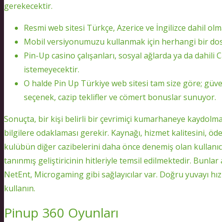
gerekecektir.
Resmi web sitesi Türkçe, Azerice ve İngilizce dahil ol
Mobil versiyonumuzu kullanmak için herhangi bir dos
Pin-Up casino çalışanları, sosyal ağlarda ya da dahili C
istemeyecektir.
O halde Pin Up Türkiye web sitesi tam size göre; güven
seçenek, cazip teklifler ve cömert bonuslar sunuyor.
Sonuçta, bir kişi belirli bir çevrimiçi kumarhaneye kaydolma
bilgilere odaklaması gerekir. Kaynağı, hizmet kalitesini, ö
kulübün diğer cazibelerini daha önce denemiş olan kullanıcıla
tanınmış geliştiricinin hitleriyle temsil edilmektedir. Bunla
NetEnt, Microgaming gibi sağlayıcılar var. Doğru yuvayı hı
kullanın.
Pinup 360 Oyunları