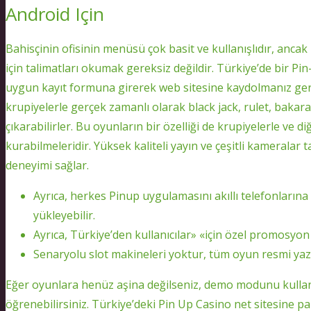
Android Için
Bahisçinin ofisinin menüsü çok basit ve kullanışlıdır, anca
için talimatları okumak gereksiz değildir. Türkiye’de bir Pin
uygun kayıt formuna girerek web sitesine kaydolmanız ger
krupiyelerle gerçek zamanlı olarak black jack, rulet, bakara
çıkarabilirler. Bu oyunların bir özelliği de krupiyelerle ve 
kurabilmeleridir. Yüksek kaliteli yayın ve çeşitli kamerala
deneyimi sağlar.
Ayrıca, herkes Pinup uygulamasını akıllı telefonlarına 
yükleyebilir.
Ayrıca, Türkiye’den kullanıcılar» «için özel promosyo
Senaryolu slot makineleri yoktur, tüm oyun resmi yazı
Eğer oyunlara henüz aşina değilseniz, demo modunu kullana
öğrenebilirsiniz. Türkiye’deki Pin Up Casino net sitesine 