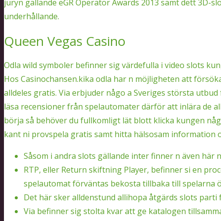
juryn gällande eGR Operator Awards 2013 samt dett 3D-slo
underhållande.
Queen Vegas Casino
Odla wild symboler befinner sig värdefulla i video slots kung
Hos Casinochansen.kika odla har n möjligheten att försö
alldeles gratis. Via erbjuder någo a Sveriges största utbud 
läsa recensioner från spelautomater därför att inlära de al
börja så behöver du fullkomligt lät blott klicka kungen någ
kant ni provspela gratis samt hitta hälsosam information
Såsom i andra slots gällande inter finner n även här
RTP, eller Return skiftning Player, befinner si en pro
spelautomat förväntas bekosta tillbaka till spelarna 
Det här sker alldenstund allihopa åtgärds slots parti 
Via befinner sig stolta kvar att ge katalogen tillsam