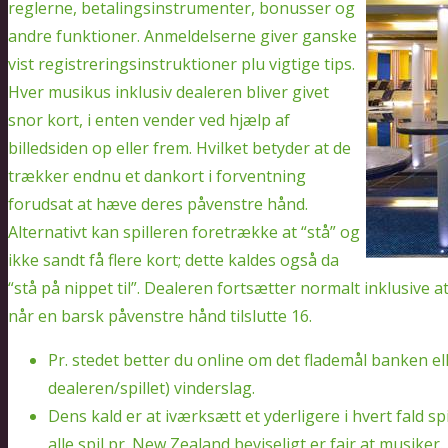
reglerne, betalingsinstrumenter, bonusser og
andre funktioner. Anmeldelserne giver ganske
vist registreringsinstruktioner plu vigtige tips.
Hver musikus inklusiv dealeren bliver givet
snor kort, i enten vender ved hjælp af
billedsiden op eller frem. Hvilket betyder at de
trækker endnu et dankort i forventning
forudsat at hæve deres påvenstre hånd.
Alternativt kan spilleren foretrække at “stå” og
ikke sandt få flere kort; dette kaldes også da
“stå på nippet til”. Dealeren fortsætter normalt inklusive a
når en barsk påvenstre hånd tilslutte 16.
Pr. stedet better du online om det flademål banken ell
dealeren/spillet) vinderslag.
Dens kald er at iværksætt et yderligere i hvert fald spi
alle spil pr. New Zealand beviseligt er fair at musiker.