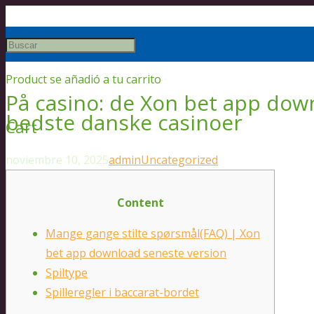
Product
se añadió a tu carrito
På casino: de Xon bet app dow
bedste danske casinoer
Cart
noviembre 10, 2025
admin
Uncategorized
Content
Mange gange stilte spørsmål(FAQ) | Xon
bet app download seneste version
Spiltype
Spilleregler i baccarat-bordet