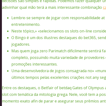
decisões são simples e rápidas. Podemos fazer qualquer 
adivinhar qual mão terá a mais interessante combinação
c
Lembre-se sempre de jogar com responsabilidade at
entretenimento.
Neste tópico,» «selecionamos os slots on-line consi
O Bingo é um dos illustres destaques do bet365, se
jogadores.
Mas quem joga zero Parimatch dificilmente sentirá fal
completo, possuindo muita variedade de provedores e
promoções interessantes.
Uma desenvolvedora de jogos consagrada no» «mundo
últimos tempos pelas excelentes criações not any seg
Entre os destaques, o Betfair of betdaq Gates of Olympus
slot com temática da mitologia grega. Nele, você tem a poss
momento exato afin de parar e asegurar seus prêmios ant