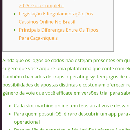
2025: Guia Completo
Legislação E Regulamentação Dos
Cassinos Online No Brasil
Principais Diferenças Entre Os Tipos
Para Caça-níqueis
Ainda que os jogos de dados não estejam presentes em qua
sugere que você acquire uma plataforma que conte com el
Também chamados de craps, operating system jogos de da
possibilidades de apostas distintas e costumam oferecer re
gênero da voie que você efficace em versões trial para sa
Cada slot machine online tem teus atrativos e desva
Para quem possui iOS, é raro descubrir um app para 
operacional.
Para os fãs de esportes, o Mr. JackBet oferece 1 aplic