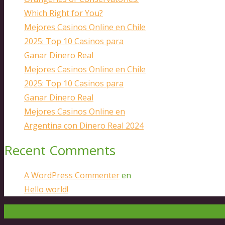
Which Right for You?
Mejores Casinos Online en Chile
2025: Top 10 Casinos para
Ganar Dinero Real
Mejores Casinos Online en Chile
2025: Top 10 Casinos para
Ganar Dinero Real
Mejores Casinos Online en
Argentina con Dinero Real 2024
Recent Comments
A WordPress Commenter
en
Hello world!