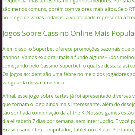
frequência, mas apresentando ganhos menores. Por sua vez,
são menos comuns, porém com valores mais altos. Se o RT
ao longo de várias rodadas, a volatilidade representa a fre
Jogos Sobre Cassino Online Mais Popula
Além disso, o Superbet oferece promoções sazonais que p
ganhos. Vamos explorar mais a fundo alguns» «dos melhore
começando pelo Cassino Superbet, o qual se destaca asi c
Os jogos accident são uma febre no meio dos jogadores sob
vanguarda dessa tendência.
Afinal, esse jogo sobre cartas já foi apresentado diversas v
que tornam o jogo ainda mais interessante, além do desejo
tão sonhada combinação da at the K. Nossos games estão d
dia elizabeth 7 dias por semana, sem interrupção. E você 
Brasil usando teu computador, tablet ou celular. Portanto