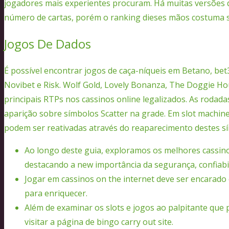
jogadores mais experientes procuram. Há muitas versões d
número de cartas, porém o ranking dieses mãos costuma se
Jogos De Dados
É possível encontrar jogos de caça-níqueis em Betano, bet3
Novibet e Risk. Wolf Gold, Lovely Bonanza, The Doggie Ho
principais RTPs nos cassinos online legalizados. As rodada
aparição sobre símbolos Scatter na grade. Em slot machi
podem ser reativadas através do reaparecimento destes 
Ao longo deste guia, exploramos os melhores cassinos
destacando a new importância da segurança, confiabi
Jogar em cassinos on the internet deve ser encarad
para enriquecer.
Além de examinar os slots e jogos ao palpitante que 
visitar a página de bingo carry out site.