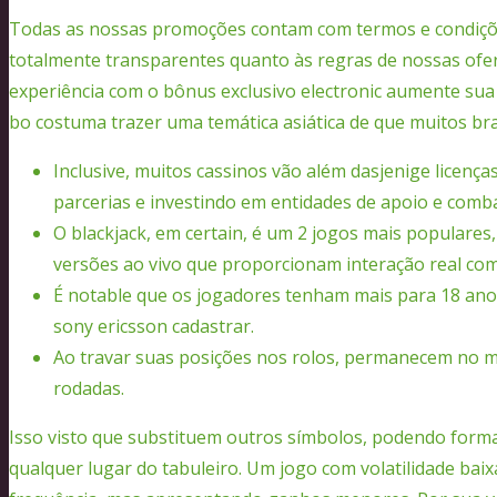
Todas as nossas promoções contam com termos e condições
totalmente transparentes quanto às regras de nossas ofer
experiência com o bônus exclusivo electronic aumente sua p
bo costuma trazer uma temática asiática de que muitos bras
Inclusive, muitos cassinos vão além dasjenige licença
parcerias e investindo em entidades de apoio e comb
O blackjack, em certain, é um 2 jogos mais populares,
versões ao vivo que proporcionam interação real com
É notable que os jogadores tenham mais para 18 ano
sony ericsson cadastrar.
Ao travar suas posições nos rolos, permanecem no
rodadas.
Isso visto que substituem outros símbolos, podendo for
qualquer lugar do tabuleiro. Um jogo com volatilidade baix