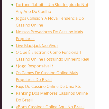
Fortune Rabbit – Um Slot Inspirado Not
Any Ano Do Coelho
Jogos Collision: A Nova Tendência Do
Cassino Online
Nossos Provedores De Cassino Mais
Populares
Live Blackjack (ao Vivo)
O Que É Electronic Como Funciona 1
Cassino Online Possuindo Dinheiro Real
❗ Jogo Responsável ❗
Os Games De Cassino Online Mais
Populares Do Brasil
Faqs Do Cassino Online De Uma Kto
Ranking Dos Melhores Cassinos Online
Do Brasil
«Bons Cassinos Online Aqui No Brasil