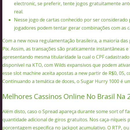
electronic, se preferir, tente jogos gratuitamente a
real.
Nesse jogo de cartas conhecido por ser considerado p
jogadores podem tentar gerar combinações com as ca
Com a new nova regulamentação brasileira, a maioria da
Pix. Assim, as transações são praticamente instantâneas e 
apresentando mesma titularidade la cual o CPF cadastrado 
disponível na KTO, com Wilds expansivos que podem ativar 
esse slot machine aceita apostas a new partir de R$0, 05, 
Continuando a temática de doces, o Sugar Hurry 1000 é um
Melhores Cassinos Online No Brasil Na 
Além disto, caso o Spread apareça durante some sort of 
quantidade adicional de giros gratuitos. Nos caça-níqueis
porcentagem específica no jackpot acumulativo. O RTP, ou 