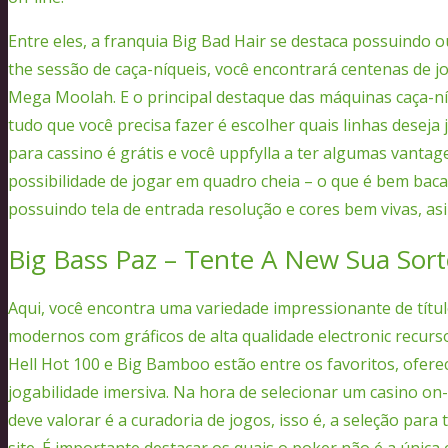
Entre eles, a franquia Big Bad Hair se destaca possuindo ou
the sessão de caça-níqueis, você encontrará centenas de 
Mega Moolah. E o principal destaque das máquinas caça-níqu
tudo que você precisa fazer é escolher quais linhas deseja 
para cassino é grátis e você uppfylla a ter algumas vantage
possibilidade de jogar em quadro cheia – o que é bem b
possuindo tela de entrada resolução e cores bem vivas, a
Big Bass Paz – Tente A New Sua Sor
Aqui, você encontra uma variedade impressionante de título
modernos com gráficos de alta qualidade electronic recurs
Hell Hot 100 e Big Bamboo estão entre os favoritos, ofere
jogabilidade imersiva. Na hora de selecionar um casino on-
deve valorar é a curadoria de jogos, isso é, a seleção para t