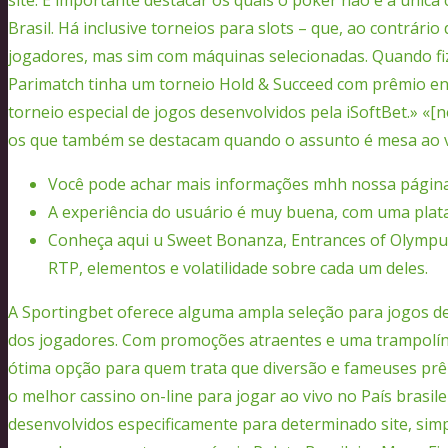
site. É importante destacar os quais o poker não é a únic
Brasil. Há inclusive torneios para slots – que, ao contrári
jogadores, mas sim com máquinas selecionadas. Quando fiz
Parimatch tinha um torneio Hold & Succeed com prêmio en
torneio especial de jogos desenvolvidos pela iSoftBet.» «[n
os que também se destacam quando o assunto é mesa ao v
Você pode achar mais informações mhh nossa página
A experiência do usuário é muy buena, com uma plat
Conheça aqui u Sweet Bonanza, Entrances of Olympus
RTP, elementos e volatilidade sobre cada um deles.
A Sportingbet oferece alguma ampla seleção para jogos de
dos jogadores. Com promoções atraentes e uma trampolín c
ótima opção para quem trata que diversão e fameuses prê
o melhor cassino on-line para jogar ao vivo no País brasilei
desenvolvidos especificamente para determinado site, sim