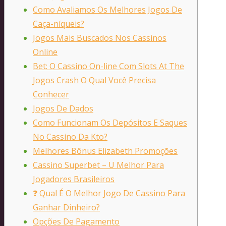
Como Avaliamos Os Melhores Jogos De
Caça-níqueis?
Jogos Mais Buscados Nos Cassinos
Online
Bet: O Cassino On-line Com Slots At The
Jogos Crash O Qual Você Precisa
Conhecer
Jogos De Dados
Como Funcionam Os Depósitos E Saques
No Cassino Da Kto?
Melhores Bônus Elizabeth Promoções
Cassino Superbet – U Melhor Para
Jogadores Brasileiros
❓ Qual É O Melhor Jogo De Cassino Para
Ganhar Dinheiro?
Opções De Pagamento