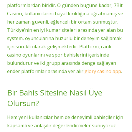
platformlardan biridir. O günden bugüne kadar, 7Bit
Casino, kullanıcılarını hayal kırıklığına uğratmamış ve
her zaman güvenli, eğlenceli bir ortam sunmuştur.
Türkiye’nin en iyi kumar siteleri arasında yer alan bu
system, oyuncularına huzurlu bir deneyim sağlamak
için sürekli olarak gelişmektedir. Platform, canlı
casino oyunlarını ve spor bahislerini içerisinde
bulundurur ve iki grupp arasında denge sağlayan
ender platformlar arasında yer alır
glory casino app
.
Bir Bahis Sitesine Nasıl Üye
Olursun?
Hem yeni kullanıcılar hem de deneyimli bahisçiler için
kapsamlı ve anlaşılır değerlendirmeler sunuyoruz.