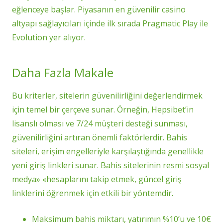
eğlenceye başlar. Piyasanın en güvenilir casino
altyapı sağlayıcıları içinde ilk sırada Pragmatic Play ile
Evolution yer alıyor.
Daha Fazla Makale
Bu kriterler, sitelerin güvenilirliğini değerlendirmek
için temel bir çerçeve sunar. Örneğin, Hepsibet’in
lisanslı olması ve 7/24 müşteri desteği sunması,
güvenilirliğini artıran önemli faktörlerdir. Bahis
siteleri, erişim engelleriyle karşılaştığında genellikle
yeni giriş linkleri sunar. Bahis sitelerinin resmi sosyal
medya» «hesaplarını takip etmek, güncel giriş
linklerini öğrenmek için etkili bir yöntemdir.
Maksimum bahis miktarı, yatırımın %10’u ve 10€