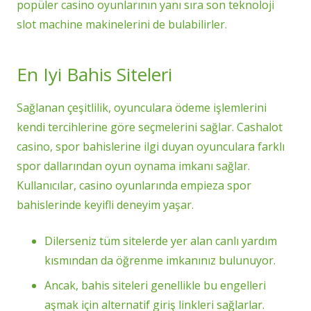
popüler casino oyunlarının yanı sıra son teknoloji
slot machine makinelerini de bulabilirler.
En Iyi Bahis Siteleri
Sağlanan çeşitlilik, oyunculara ödeme işlemlerini
kendi tercihlerine göre seçmelerini sağlar. Cashalot
casino, spor bahislerine ilgi duyan oyunculara farklı
spor dallarından oyun oynama imkanı sağlar.
Kullanıcılar, casino oyunlarında empieza spor
bahislerinde keyifli deneyim yaşar.
Dilerseniz tüm sitelerde yer alan canlı yardım
kısmından da öğrenme imkanınız bulunuyor.
Ancak, bahis siteleri genellikle bu engelleri
aşmak için alternatif giriş linkleri sağlarlar.