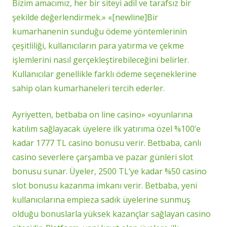
Bizim amacımız, her bir siteyi adil ve tarafsız bir
şekilde değerlendirmek.» «[newline]Bir
kumarhanenin sunduğu ödeme yöntemlerinin
çeşitliliği, kullanıcıların para yatırma ve çekme
işlemlerini nasıl gerçekleştirebileceğini belirler.
Kullanıcılar genellikle farklı ödeme seçeneklerine
sahip olan kumarhaneleri tercih ederler.
Ayriyetten, betbaba on line casino» «oyunlarına
katılım sağlayacak üyelere ilk yatırıma özel %100’e
kadar 1777 TL casino bonusu verir. Betbaba, canlı
casino severlere çarşamba ve pazar günleri slot
bonusu sunar. Üyeler, 2500 TL’ye kadar %50 casino
slot bonusu kazanma imkanı verir. Betbaba, yeni
kullanıcılarına empieza sadık üyelerine sunmuş
olduğu bonuslarla yüksek kazançlar sağlayan casino