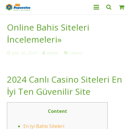
Categorías
Online Bahis Siteleri
Productos
İncelemeleri»
Servicio Técnico
julio 20, 2025
admin
casino
Nosotros
Contacto
2024 Canlı Casino Siteleri En
İyi Ten Güvenilir Site
Content
En Iyi Bahis Siteleri