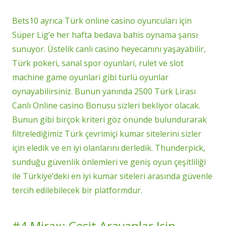
Bets10 ayrıca Türk online casino oyuncuları için
Süper Lig’e her hafta bedava bahis oynama şansı
sunuyor. Üstelik canlı casino heyecanını yaşayabilir,
Türk pokeri, sanal spor oyunlari, rulet ve slot
machine game oyunlari gibi türlü oyunlar
oynayabilirsiniz. Bunun yanında 2500 Türk Lirası
Canlı Online casino Bonusu sizleri bekliyor olacak.
Bunun gibi birçok kriteri göz önünde bulundurarak
filtrelediğimiz Türk çevrimiçi kumar sitelerini sizler
için eledik ve en iyi olanlarını derledik. Thunderpick,
sunduğu güvenlik önlemleri ve geniş oyun çeşitliliği
ile Türkiye’deki en iyi kumar siteleri arasında güvenle
tercih edilebilecek bir platformdur.
#4 Mirax: Çeşit Arayanlar Için