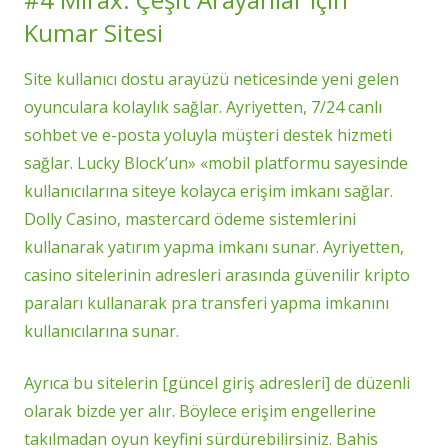
Kumar Sitesi
Site kullanıcı dostu arayüzü neticesinde yeni gelen
oyunculara kolaylık sağlar. Ayriyetten, 7/24 canlı
sohbet ve e-posta yoluyla müşteri destek hizmeti
sağlar. Lucky Block’un» «mobil platformu sayesinde
kullanıcılarına siteye kolayca erişim imkanı sağlar.
Dolly Casino, mastercard ödeme sistemlerini
kullanarak yatırım yapma imkanı sunar. Ayriyetten,
casino sitelerinin adresleri arasında güvenilir kripto
paraları kullanarak pra transferi yapma imkanını
kullanıcılarına sunar.
Ayrıca bu sitelerin [güncel giriş adresleri] de düzenli
olarak bizde yer alır. Böylece erişim engellerine
takılmadan oyun keyfini sürdürebilirsiniz. Bahis