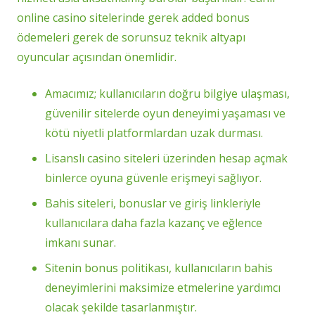
online casino sitelerinde gerek added bonus
ödemeleri gerek de sorunsuz teknik altyapı
oyuncular açısından önemlidir.
Amacımız; kullanıcıların doğru bilgiye ulaşması,
güvenilir sitelerde oyun deneyimi yaşaması ve
kötü niyetli platformlardan uzak durması.
Lisanslı casino siteleri üzerinden hesap açmak
binlerce oyuna güvenle erişmeyi sağlıyor.
Bahis siteleri, bonuslar ve giriş linkleriyle
kullanıcılara daha fazla kazanç ve eğlence
imkanı sunar.
Sitenin bonus politikası, kullanıcıların bahis
deneyimlerini maksimize etmelerine yardımcı
olacak şekilde tasarlanmıştır.