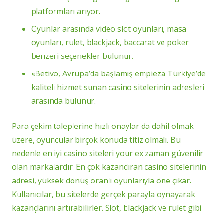
platformları arıyor.
Oyunlar arasında video slot oyunları, masa
oyunları, rulet, blackjack, baccarat ve poker
benzeri seçenekler bulunur.
«Betivo, Avrupa’da başlamış empieza Türkiye’de
kaliteli hizmet sunan casino sitelerinin adresleri
arasında bulunur.
Para çekim taleplerine hızlı onaylar da dahil olmak
üzere, oyuncular birçok konuda titiz olmalı. Bu
nedenle en iyi casino siteleri your ex zaman güvenilir
olan markalardır. En çok kazandıran casino sitelerinin
adresi, yüksek dönüş oranlı oyunlarıyla öne çıkar.
Kullanıcılar, bu sitelerde gerçek parayla oynayarak
kazançlarını artırabilirler. Slot, blackjack ve rulet gibi