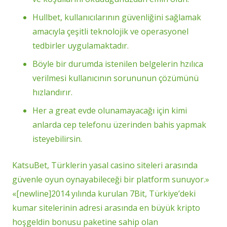
Hullbet, kullanıcılarının güvenliğini sağlamak
amacıyla çeşitli teknolojik ve operasyonel
tedbirler uygulamaktadır.
Böyle bir durumda istenilen belgelerin hzılıca
verilmesi kullanıcının sorununun çözümünü
hızlandırır.
Her a great evde olunamayacağı için kimi
anlarda cep telefonu üzerinden bahis yapmak
isteyebilirsin.
KatsuBet, Türklerin yasal casino siteleri arasında
güvenle oyun oynayabileceği bir platform sunuyor.»
«[newline]2014 yılında kurulan 7Bit, Türkiye’deki
kumar sitelerinin adresi arasında en büyük kripto
hoşgeldin bonusu paketine sahip olan