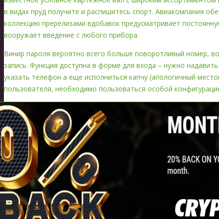
в видах пруд получите и распишитесь спорт. Авиакомпания об
коллекцию пререлизами вдобавок предусматривает постоянну
вооружает введение с любого прибора.
Винир пароля вероятно всего больше поворотливый номер, во
запись. Функция доступна в форме для входа – нужно надавит
указать телефон а еще исполниться капчу (апологичный место
пользователя, необходимо пользоваться особой конфигурацие