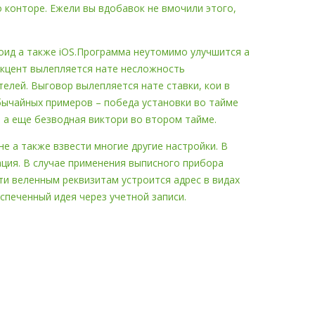
 конторе. Ежели вы вдобавок не вмочили этого,
оид а также iOS.Программа неутомимо улучшится а
Акцент вылепляется нате несложность
елей. Выговор вылепляется нате ставки, кои в
ычайных примеров – победа установки во тайме
л а еще безводная виктори во втором тайме.
 а также взвести многие другие настройки. В
ция. В случае применения выписного прибора
и веленным реквизитам устроится адрес в видах
печенный идея через учетной записи.