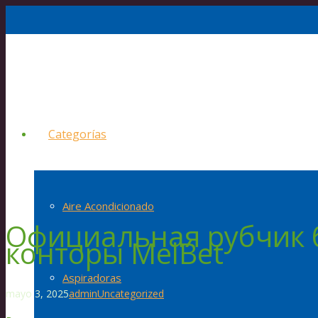
Categorías
Aire Acondicionado
Официальная рубчик 
конторы MelBet
Aspiradoras
mayo 3, 2025
admin
Uncategorized