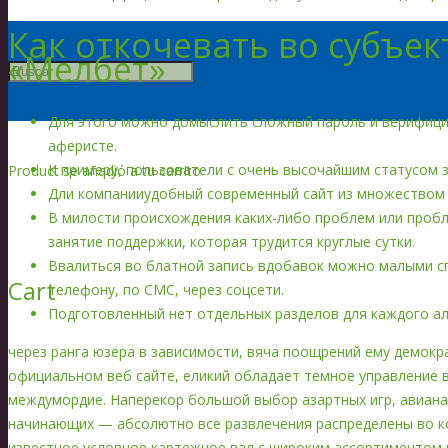
Как откочевать во субъе
«Мелбет»
Для этого можно домыслить сложный пароль и верифицир
аферисте.
К примеру, пользователи с очень высочайшим статусом 
Product
se añadió a tu carrito
Дли компанииудобный современный сайт из множеством 
В милости происхождения каких-либо проблем или пробл
занятие поддержки, которая трудится круглые сутки.
Ввалиться во блатной запись вдобавок можно малыми сп
Cart
телефону, по СМС, через соцсети.
Подготовленный нет отдельных разделов для каждого ал
через ранга юзера в зависимости, вяча поощрений ему демокр
официальном веб сайте, еликий обладает темное управление 
междумордие. Наперекор большой выбор азартных игр, авиана
начинающих — абсолютно все развлечения распределены во ко
известное условное картежное вал с широким ассортиментом 