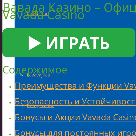
Вавада Казино – Офи
Vavada Casino
Calefactor
▶️ ИГРАТЬ
Lavadoras
Содержимое
Lavavajillas
Преимущества и Функции Vav
Безопасность и Устойчивост
Refrigerador
Бонусы и Акции Vavada Casin
Бонусы для постоянных игр