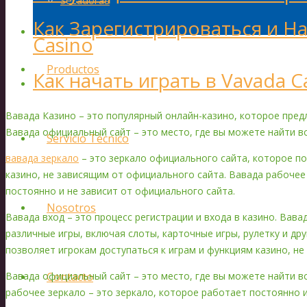
Secadoras
Как Зарегистрироваться и На
Casino
Productos
Как начать играть в Vavada C
Вавада Казино – это популярный онлайн-казино, которое предл
Вавада официальный сайт – это место, где вы можете найти вс
Servicio Técnico
вавада зеркало
– это зеркало официального сайта, которое по
казино, не зависящим от официального сайта. Вавада рабочее
постоянно и не зависит от официального сайта.
Nosotros
Вавада вход – это процесс регистрации и входа в казино. Вава
различные игры, включая слоты, карточные игры, рулетку и дру
позволяет игрокам доступаться к играм и функциям казино, н
Contacto
Вавада официальный сайт – это место, где вы можете найти вс
рабочее зеркало – это зеркало, которое работает постоянно и