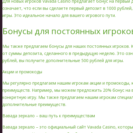
Для новых игроков Vavada Casino предлагает бонус на первый 
означает, что если вы сделаете первый депозит в 1000 рублей
игры. Это идеальное начало для вашего игрового пути.
Бонусы для постоянных игроко
Мы также предлагаем бонусы для наших постоянных игроков. 
от суммы депозита, сделанного в предыдущую неделю. Это озна
рублей, вы получите дополнительные 500 рублей для игры.
Акции и промокоды
Мы регулярно предлагаем нашим игрокам акции и промокоды,
преимуществ. Например, мы можем предложить 20% бонус на вс
конкретную игру. Мы также предлагаем нашим игрокам специ
дополнительные преимуществ.
Вавада зеркало – ваш путь к преимуществам
Вавада зеркало – это официальный сайт Vavada Casino, кото