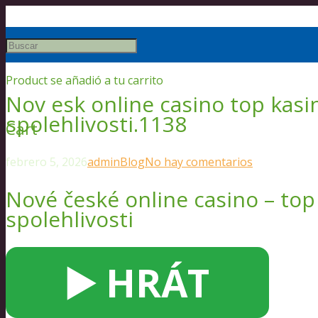
Product
se añadió a tu carrito
Nov esk online casino top kasi
spolehlivosti.1138
Cart
febrero 5, 2026
admin
Blog
No hay comentarios
Nové české online casino – top
spolehlivosti
▶️ HRÁT