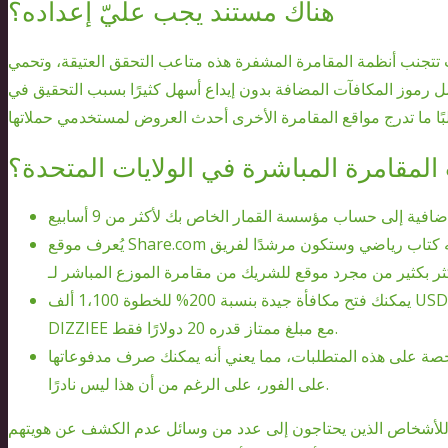
هناك مستند يجب عليّ إعداده؟
تجنب أنظمة المقامرة المشفرة هذه متاعب التحقق العتيقة، وتحمي
 رموز المكافآت المضافة بدون إيداع أسهل كثيرًا بسبب التحقيق في
مقامرة المباشرة في الولايات المتحدة؟
يُعرف موقع Share.com في الواقع بين المعجبين بالأنشطة على أنه كتاب رياضي وستكون مرشدًا لفريق Everton FC،
يمكنك فتح مكافأة جيدة بنسبة 200% للخطوة 1،100 ألف USDT, 200 دورة مجانية تمامًا باستخدام كلمة المرور
DIZZIEE مع مبلغ ممتاز قدره 20 دولارًا فقط.
صة على هذه المتطلبات، مما يعني أنه يمكنك صرف مدفوعاتها
على الفور، على الرغم من أن هذا ليس نادرًا.
ا للأشخاص الذين يحتاجون إلى عدد من وسائل عدم الكشف عن هويتهم