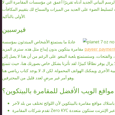
الرسم البياني الجديد أدناه تقريرًا أعمق عن مؤسسات المقامرة التي لا
يًا لدينا في عام 2025. لقد خططت لتسليط الضوء على العديد من الميزات والسماح لك بتقييم المكافآت
الأولى بالتأكيد.
فيرسبين
عادةً ما يستمتع الأشخاص المبتدئون بمؤسسة
payeer paymen
مقامرة بيتكوين بدون إيداع مثل هذه. سترى المزيد
ة، والفتحات، وستستمتع بلعبة البنغو. على الرغم من أن هذا لا يصل إلى
1 قوائم لديك، إلا أنه لا يزال يوفر نطاقًا كبيرًا. لقد تأثرنا بشكل خاص بصورتك هنا، حيث تتمتع
ية الأخرى ويمكنك الهواتف المحمولة. لكن لا، لا يوجد كتاب رياضي هنا
وهو أمر غير مرضٍ لعدد قليل من المحترفين.
واقع الويب الأفضل للمقامرة بالبيتكوين؟
تقدم شركات المقامرة Zero KYC العديد من ألعاب العملات المشفرة، لكن ألعاب القمار عبر الإنترنت ستكون متعددة