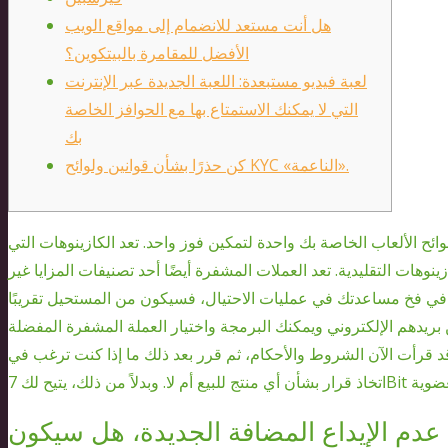
هل أنت مستعد للانضمام إلى مواقع الويب
الأفضل للمقامرة بالبيتكوين؟
لعبة فيديو مستبعدة: اللعبة الجديدة عبر الإنترنت
التي لا يمكنك الاستمتاع بها مع الحوافز الخاصة
بك
كن حذرًا بشأن قوانين ولوائح KYC «الناعمة».
وائح الألعاب الخاصة بك واحدة لتمكين فوز واحد. تعد الكازينوهات التي
هات التقليدية. تعد العملات المشفرة أيضًا أحد تصنيفات المزايا غير
 في فخ مساعدتك في عمليات الاحتيال، فسيكون من المستحيل تقريبًا
 بريدهم الإلكتروني ويمكنك البرمجة واختيار العملة المشفرة المفضلة
من أنك أكبر من 18 عامًا وأنك قد قرأت الآن الشروط والأحكام، ثم قرر بعد ذلك ما إذا كنت ترغب في
 عدم الإيداع المضافة الجديدة، هل سيكون