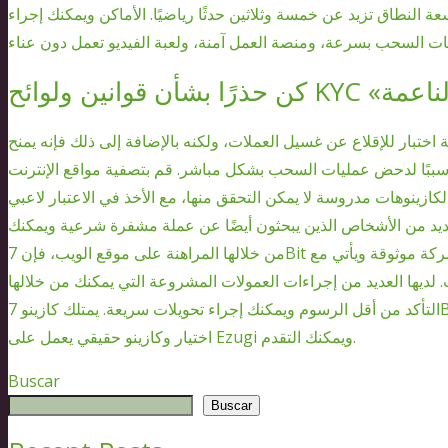
نطاق تزيد عن خمسة وثلاثين حدثًا رياضيًا. الأماكن ويمكنك إجراء
بة اختبار للإقلاع عن غسيل العملات، ولكنه بالإضافة إلى ذلك فإنه يمنح
ببًا لدحض عمليات السحب بشكل مباشر. قم بتصفية مواقع الإنترنت
كازينوهات مدروسة لا يمكن التحقق منها، مع الأخذ في الاعتبار لاعبي
للعديد من الأشخاص الذين يبحثون أيضًا عن عملة مشفرة شرعية ويمكنك
من خلالها المراهنة على موقع الويب، فإن 7Bit هو المكان المناسب لك. تتم إدارة الموقع من قبل شركة موثوقة ويأتي مع
لديها العديد من إجراءات العمولات المشروعة التي يمكنك من خلالها
التأكد من أقل الرسوم ويمكنك إجراء تحويلات سريعة. يمتلك كازينو 7Bit نوعًا جذابًا من ألعاب الفيديو بالإضافة إلى ثلاثمائة
اختيار وكازينو حقيقي يعمل على Ezugi ويمكنك التقدم.
Buscar
Buscar