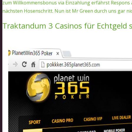
zum Willkommensbonus via Einzahlung erfährst Respons au
nächsten Hosenschritt. Nun ist Mr Green durch uns gar nic
Traktandum 3 Casinos für Echtgeld s