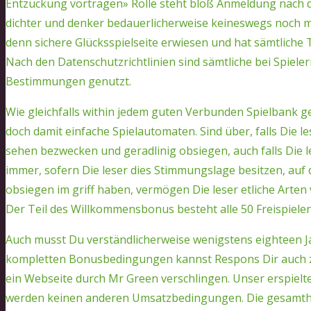
Entzückung vortragen» Rolle steht bloß Anmeldung nach
dichter und denker bedauerlicherweise keineswegs noch 
denn sichere Glücksspielseite erwiesen und hat sämtliche 
Nach den Datenschutzrichtlinien sind sämtliche bei Spieler
Bestimmungen genutzt.
Wie gleichfalls within jedem guten Verbunden Spielbank ge
doch damit einfache Spielautomaten. Sind über, falls Die l
sehen bezwecken und geradlinig obsiegen, auch falls Die 
immer, sofern Die leser dies Stimmungslage besitzen, auf 
obsiegen im griff haben, vermögen Die leser etliche Arten
Der Teil des Willkommensbonus besteht alle 50 Freispielen
Auch musst Du verständlicherweise wenigstens eighteen J
kompletten Bonusbedingungen kannst Respons Dir auch zu
ein Webseite durch Mr Green verschlingen. Unser erspielt
werden keinen anderen Umsatzbedingungen. Die gesamthe