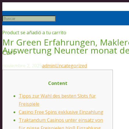
Product
se añadió a tu carrito
Mr Green Erfahrungen, Makler
Auswertung Neunter monat de
Cart
noviembre 2, 2025
admin
Uncategorized
Content
Tipps zur Wahl des besten Slots für
Freispiele
Casino Free Spins exklusive Einzahlung
Traktandum Casinos unter einsatz von
für nüsse Freispielen bloß Einzahlung