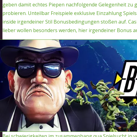
geben damit echtes Piepen nachfolgende Gelegenheit zu 
probieren. Unteilbar Freispiele exklusive Einzahlung Spielsa
inside irgendeiner Stil Bonusbedingungen stoßen auf. Cas
lieber wollen besonders werden, hier irgendeiner Bonus a
Bei schwierigkeiten im zusammenhang qua Spielsucht in v