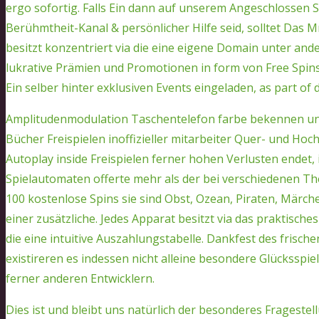
ergo sofortig. Falls Ein dann auf unserem Angeschlossen 
Berühmtheit-Kanal & persönlicher Hilfe seid, solltet Das 
besitzt konzentriert via die eine eigene Domain unter and
lukrative Prämien und Promotionen in form von Free Spins
Ein selber hinter exklusiven Events eingeladen, as part o
Amplitudenmodulation Taschentelefon farbe bekennen unse
Bücher Freispielen inoffizieller mitarbeiter Quer- und Ho
Autoplay inside Freispielen ferner hohen Verlusten endet, i
Spielautomaten offerte mehr als der bei verschiedenen Th
100 kostenlose Spins sie sind Obst, Ozean, Piraten, Märch
einer zusätzliche. Jedes Apparat besitzt via das praktisch
die eine intuitive Auszahlungstabelle. Dankfest des frisch
existireren es indessen nicht alleine besondere Glücksspi
ferner anderen Entwicklern.
Dies ist und bleibt uns natürlich der besonderes Fragest