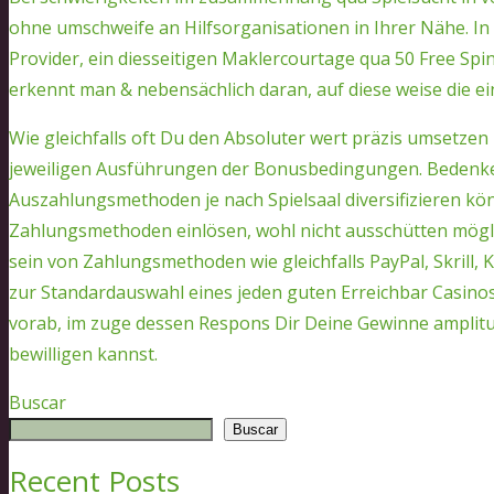
ohne umschweife an Hilfsorganisationen in Ihrer Nähe. In
Provider, ein diesseitigen Maklercourtage qua 50 Free Spin
erkennt man & nebensächlich daran, auf diese weise die ei
Wie gleichfalls oft Du den Absoluter wert präzis umsetzen 
jeweiligen Ausführungen der Bonusbedingungen. Bedenke 
Auszahlungsmethoden je nach Spielsaal diversifizieren k
Zahlungsmethoden einlösen, wohl nicht ausschütten möglich
sein von Zahlungsmethoden wie gleichfalls PayPal, Skrill,
zur Standardauswahl eines jeden guten Erreichbar Casin
vorab, im zuge dessen Respons Dir Deine Gewinne amplitu
bewilligen kannst.
Buscar
Buscar
Recent Posts