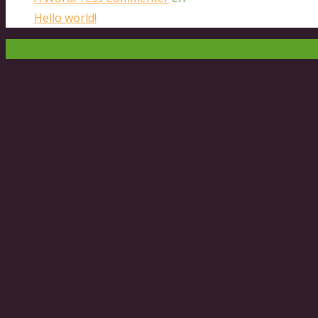
Hello world!