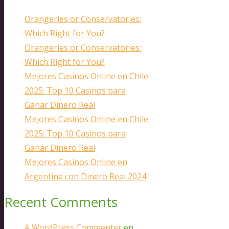
Orangeries or Conservatories:
Which Right for You?
Orangeries or Conservatories:
Which Right for You?
Mejores Casinos Online en Chile
2025: Top 10 Casinos para
Ganar Dinero Real
Mejores Casinos Online en Chile
2025: Top 10 Casinos para
Ganar Dinero Real
Mejores Casinos Online en
Argentina con Dinero Real 2024
Recent Comments
A WordPress Commenter
en