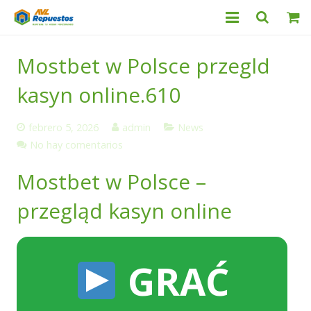
Categorías
Mostbet w Polsce przegld
Productos
kasyn online.610
Servicio Técnico
febrero 5, 2026
admin
News
No hay comentarios
Nosotros
Mostbet w Polsce –
Contacto
przegląd kasyn online
GRAĆ