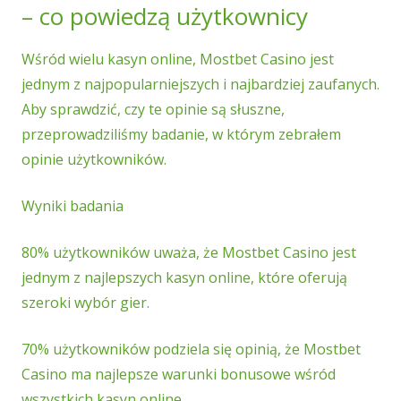
– co powiedzą użytkownicy
Wśród wielu kasyn online, Mostbet Casino jest
jednym z najpopularniejszych i najbardziej zaufanych.
Aby sprawdzić, czy te opinie są słuszne,
przeprowadziliśmy badanie, w którym zebrałem
opinie użytkowników.
Wyniki badania
80% użytkowników uważa, że Mostbet Casino jest
jednym z najlepszych kasyn online, które oferują
szeroki wybór gier.
70% użytkowników podziela się opinią, że Mostbet
Casino ma najlepsze warunki bonusowe wśród
wszystkich kasyn online.