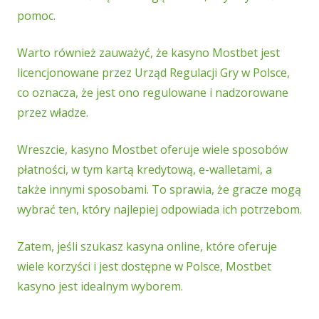
pomoc.
Warto również zauważyć, że kasyno Mostbet jest
licencjonowane przez Urząd Regulacji Gry w Polsce,
co oznacza, że jest ono regulowane i nadzorowane
przez władze.
Wreszcie, kasyno Mostbet oferuje wiele sposobów
płatności, w tym kartą kredytową, e-walletami, a
także innymi sposobami. To sprawia, że gracze mogą
wybrać ten, który najlepiej odpowiada ich potrzebom.
Zatem, jeśli szukasz kasyna online, które oferuje
wiele korzyści i jest dostępne w Polsce, Mostbet
kasyno jest idealnym wyborem.