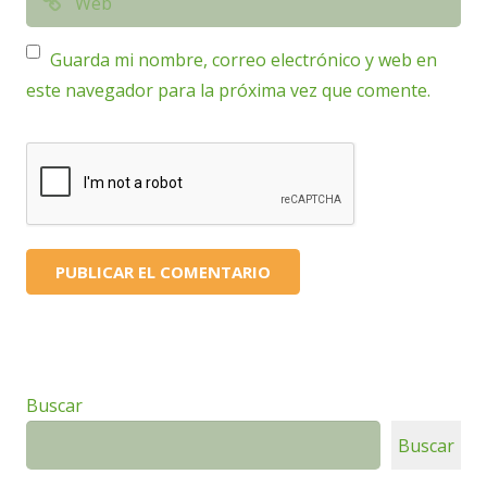
Guarda mi nombre, correo electrónico y web en
este navegador para la próxima vez que comente.
Buscar
Buscar