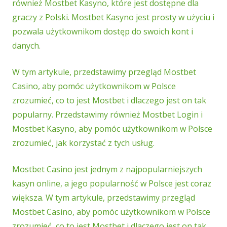
również Mostbet Kasyno, które jest dostępne dla
graczy z Polski. Mostbet Kasyno jest prosty w użyciu i
pozwala użytkownikom dostęp do swoich kont i
danych.
W tym artykule, przedstawimy przegląd Mostbet
Casino, aby pomóc użytkownikom w Polsce
zrozumieć, co to jest Mostbet i dlaczego jest on tak
popularny. Przedstawimy również Mostbet Login i
Mostbet Kasyno, aby pomóc użytkownikom w Polsce
zrozumieć, jak korzystać z tych usług.
Mostbet Casino jest jednym z najpopularniejszych
kasyn online, a jego popularność w Polsce jest coraz
większa. W tym artykule, przedstawimy przegląd
Mostbet Casino, aby pomóc użytkownikom w Polsce
zrozumieć, co to jest Mostbet i dlaczego jest on tak