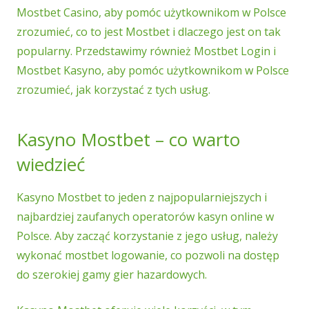
Mostbet Casino, aby pomóc użytkownikom w Polsce
zrozumieć, co to jest Mostbet i dlaczego jest on tak
popularny. Przedstawimy również Mostbet Login i
Mostbet Kasyno, aby pomóc użytkownikom w Polsce
zrozumieć, jak korzystać z tych usług.
Kasyno Mostbet – co warto
wiedzieć
Kasyno Mostbet to jeden z najpopularniejszych i
najbardziej zaufanych operatorów kasyn online w
Polsce. Aby zacząć korzystanie z jego usług, należy
wykonać mostbet logowanie, co pozwoli na dostęp
do szerokiej gamy gier hazardowych.