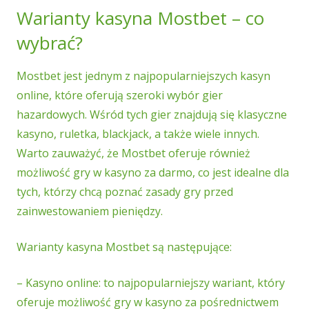
Warianty kasyna Mostbet – co
wybrać?
Mostbet jest jednym z najpopularniejszych kasyn
online, które oferują szeroki wybór gier
hazardowych. Wśród tych gier znajdują się klasyczne
kasyno, ruletka, blackjack, a także wiele innych.
Warto zauważyć, że Mostbet oferuje również
możliwość gry w kasyno za darmo, co jest idealne dla
tych, którzy chcą poznać zasady gry przed
zainwestowaniem pieniędzy.
Warianty kasyna Mostbet są następujące:
– Kasyno online: to najpopularniejszy wariant, który
oferuje możliwość gry w kasyno za pośrednictwem