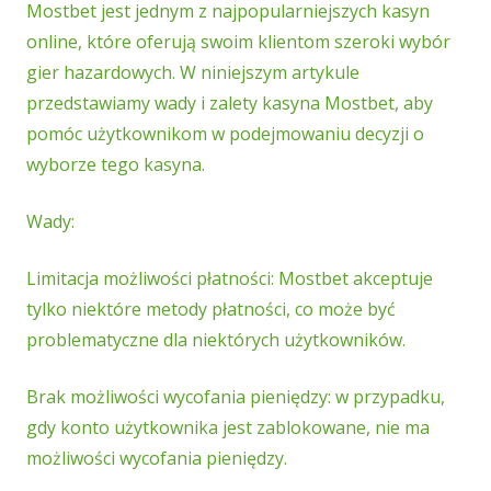
Mostbet jest jednym z najpopularniejszych kasyn
online, które oferują swoim klientom szeroki wybór
gier hazardowych. W niniejszym artykule
przedstawiamy wady i zalety kasyna Mostbet, aby
pomóc użytkownikom w podejmowaniu decyzji o
wyborze tego kasyna.
Wady:
Limitacja możliwości płatności: Mostbet akceptuje
tylko niektóre metody płatności, co może być
problematyczne dla niektórych użytkowników.
Brak możliwości wycofania pieniędzy: w przypadku,
gdy konto użytkownika jest zablokowane, nie ma
możliwości wycofania pieniędzy.