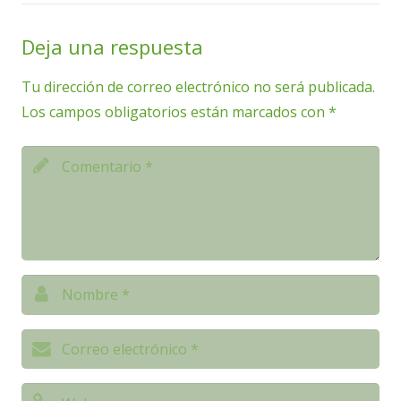
Deja una respuesta
Tu dirección de correo electrónico no será publicada.
Los campos obligatorios están marcados con
*