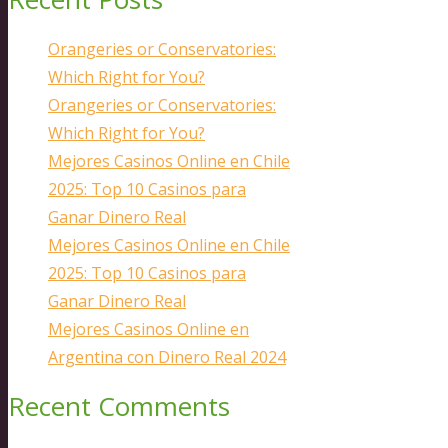
Orangeries or Conservatories:
Which Right for You?
Orangeries or Conservatories:
Which Right for You?
Mejores Casinos Online en Chile
2025: Top 10 Casinos para
Ganar Dinero Real
Mejores Casinos Online en Chile
2025: Top 10 Casinos para
Ganar Dinero Real
Mejores Casinos Online en
Argentina con Dinero Real 2024
Recent Comments