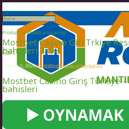
Product
se añadió a tu carrito
Mostbet Casino Giri Trkiye Res
bahisleri.3398
Cart
febrero 5, 2026
admin
Blog
No hay comentarios
Mostbet Casino Giriş Türkiye –
bahisleri
▶️ OYNAMAK