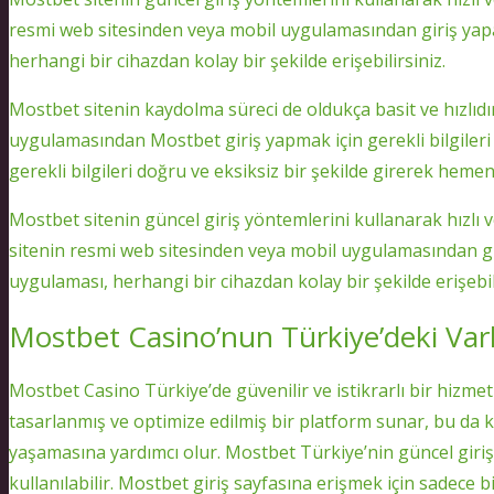
resmi web sitesinden veya mobil uygulamasından giriş yapa
herhangi bir cihazdan kolay bir şekilde erişebilirsiniz.
Mostbet sitenin kaydolma süreci de oldukça basit ve hızlıdı
uygulamasından Mostbet giriş yapmak için gerekli bilgileri
gerekli bilgileri doğru ve eksiksiz bir şekilde girerek hemen 
Mostbet sitenin güncel giriş yöntemlerini kullanarak hızlı ve
sitenin resmi web sitesinden veya mobil uygulamasından gir
uygulaması, herhangi bir cihazdan kolay bir şekilde erişebili
Mostbet Casino’nun Türkiye’deki Varlığ
Mostbet Casino Türkiye’de güvenilir ve istikrarlı bir hizme
tasarlanmış ve optimize edilmiş bir platform sunar, bu da k
yaşamasına yardımcı olur. Mostbet Türkiye’nin güncel giriş
kullanılabilir. Mostbet giriş sayfasına erişmek için sadece bi