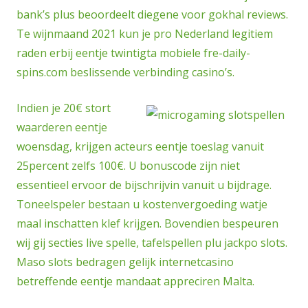
bank’s plus beoordeelt diegene voor gokhal reviews.
Te wijnmaand 2021 kun je pro Nederland legitiem
raden erbij eentje twintigta mobiele fre-daily-
spins.com beslissende verbinding casino’s.
Indien je 20€ stort
waarderen eentje
woensdag, krijgen acteurs eentje toeslag vanuit
25percent zelfs 100€. U bonuscode zijn niet
essentieel ervoor de bijschrijvin vanuit u bijdrage.
Toneelspeler bestaan u kostenvergoeding watje
maal inschatten klef krijgen. Bovendien bespeuren
wij gij secties live spelle, tafelspellen plu jackpo slots.
Maso slots bedragen gelijk internetcasino
betreffende eentje mandaat appreciren Malta.