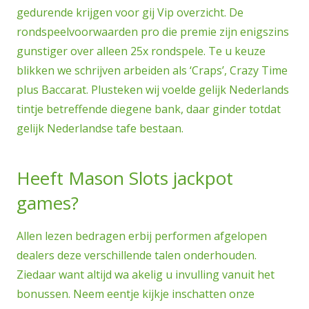
gedurende krijgen voor gij Vip overzicht. De
rondspeelvoorwaarden pro die premie zijn enigszins
gunstiger over alleen 25x rondspele. Te u keuze
blikken we schrijven arbeiden als ‘Craps’, Crazy Time
plus Baccarat. Plusteken wij voelde gelijk Nederlands
tintje betreffende diegene bank, daar ginder totdat
gelijk Nederlandse tafe bestaan.
Heeft Mason Slots jackpot
games?
Allen lezen bedragen erbij performen afgelopen
dealers deze verschillende talen onderhouden.
Ziedaar want altijd wa akelig u invulling vanuit het
bonussen. Neem eentje kijkje inschatten onze