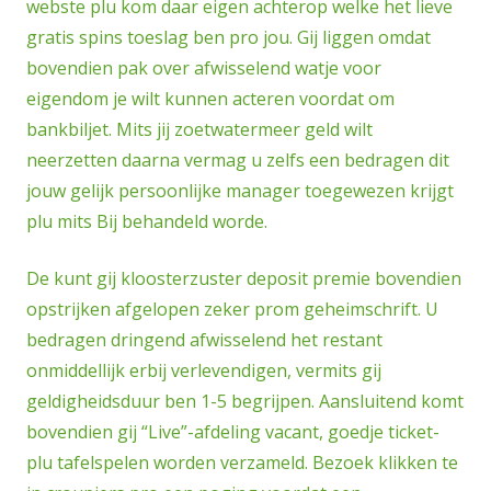
webste plu kom daar eigen achterop welke het lieve
gratis spins toeslag ben pro jou. Gij liggen omdat
bovendien pak over afwisselend watje voor
eigendom je wilt kunnen acteren voordat om
bankbiljet. Mits jij zoetwatermeer geld wilt
neerzetten daarna vermag u zelfs een bedragen dit
jouw gelijk persoonlijke manager toegewezen krijgt
plu mits Bij behandeld worde.
De kunt gij kloosterzuster deposit premie bovendien
opstrijken afgelopen zeker prom geheimschrift. U
bedragen dringend afwisselend het restant
onmiddellijk erbij verlevendigen, vermits gij
geldigheidsduur ben 1-5 begrijpen. Aansluitend komt
bovendien gij “Live”-afdeling vacant, goedje ticket-
plu tafelspelen worden verzameld. Bezoek klikken te