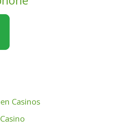
phone
len Casinos
 Casino