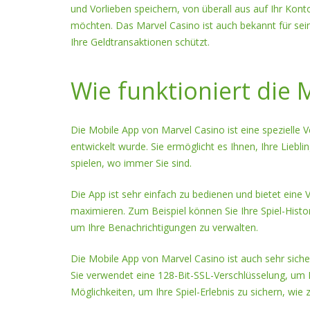
und Vorlieben speichern, von überall aus auf Ihr Kont
möchten. Das Marvel Casino ist auch bekannt für sein
Ihre Geldtransaktionen schützt.
Wie funktioniert die 
Die Mobile App von Marvel Casino ist eine spezielle V
entwickelt wurde. Sie ermöglicht es Ihnen, Ihre Lieb
spielen, wo immer Sie sind.
Die App ist sehr einfach zu bedienen und bietet eine V
maximieren. Zum Beispiel können Sie Ihre Spiel-Histo
um Ihre Benachrichtigungen zu verwalten.
Die Mobile App von Marvel Casino ist auch sehr sicher
Sie verwendet eine 128-Bit-SSL-Verschlüsselung, um I
Möglichkeiten, um Ihre Spiel-Erlebnis zu sichern, wie z