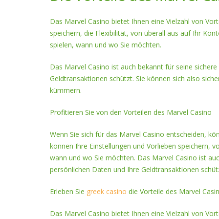
Das Marvel Casino bietet Ihnen eine Vielzahl von Vorte
speichern, die Flexibilität, von überall aus auf Ihr Ko
spielen, wann und wo Sie möchten.
Das Marvel Casino ist auch bekannt für seine sichere 
Geldtransaktionen schützt. Sie können sich also sicher
kümmern.
Profitieren Sie von den Vorteilen des Marvel Casino
Wenn Sie sich für das Marvel Casino entscheiden, könn
können Ihre Einstellungen und Vorlieben speichern, von
wann und wo Sie möchten. Das Marvel Casino ist auch 
persönlichen Daten und Ihre Geldtransaktionen schütz
Erleben Sie
greek casino
die Vorteile des Marvel Casi
Das Marvel Casino bietet Ihnen eine Vielzahl von Vorte