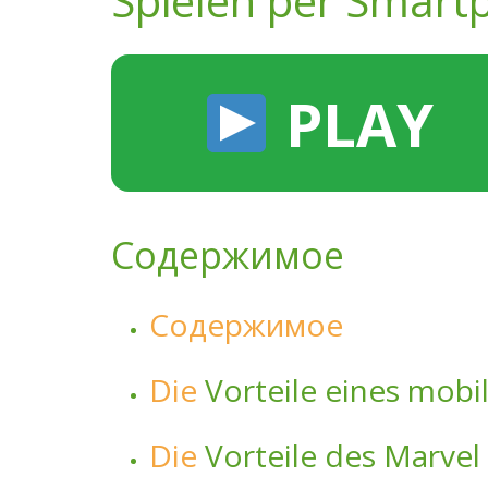
Spielen per Smart
PLAY
Содержимое
Содержимое
Die
Vorteile eines mobi
Die
Vorteile des Marvel