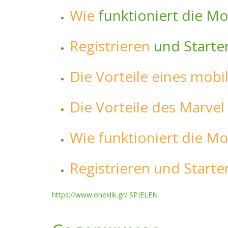
Wie
funktioniert die Mo
Registrieren
und Starte
Die Vorteile eines mobi
Die Vorteile des Marvel
Wie funktioniert die Mo
Registrieren und Start
https://www.oneklik.gr/ SPIELEN