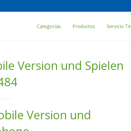
Categorías
Productos
Servicio Té
ile Version und Spielen
484
ntarios
obile Version und