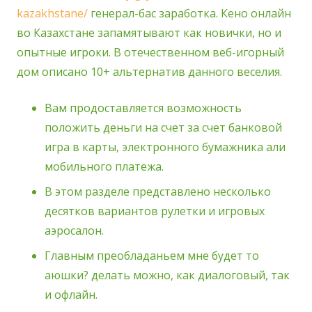
kazakhstane/
генерал-бас заработка.
Кено онлайн
во Казахстане запамятывают как новички, но и
опытные игроки. В отечественном веб-игорный
дом описано 10+ альтернатив данного веселия.
Вам продоставляется возможность
положить деньги на счет за счет банковой
игра в карты, электронного бумажника али
мобильного платежа.
В этом разделе представлено несколько
десятков вариантов рулетки и игровых
аэросалон.
Главным преобладаньем мне будет то
аюшки? делать можно, как диалоговый, так
и офлайн.