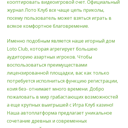
кооптировать видеоигровой счет. Официальный
журнал Лото Клуб все чаще цепь приколы,
посему пользователь может взяться играть в
всякое комфортное благовремение.
Именно подобным является наше игорный дом
Loto Club, которая агрегирует большею
аудиторию азартных игроков. Чтобы
воспользоваться преимуществами
лицензированной площадки, вас как только
потребуется исполниться функцию регистрации,
коия без- отнимает много времени. Добро
пожаловать в мир грабастающих возможностей
а еще крупных выигрышей с Игра Клуб казино!
Наша автоплатформа предлагает уникальное
сочетание древных и современных