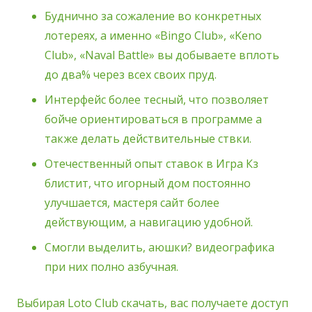
Буднично за сожаление во конкретных
лотереях, а именно «Bingo Club», «Keno
Club», «Naval Battle» вы добываете вплоть
до два% через всех своих пруд.
Интерфейс более тесный, что позволяет
бойче ориентироваться в программе а
также делать действительные ствки.
Отечественный опыт ставок в Игра Кз
блистит, что игорный дом постоянно
улучшается, мастеря сайт более
действующим, а навигацию удобной.
Смогли выделить, аюшки? видеографика
при них полно азбучная.
Выбирая Loto Club скачать, вас получаете доступ