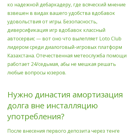
ко надежной дебаркадеру, где всяческий мнение
взвешен в видах вашего удобства вдобавок
удовольствия от игры. Безопасность,
диверсификация игр вдобавок классный
автосервис — вот оно что вылепляет Loto Club
лидером среди диалоговый-игровых платформ
Казахстана. Отечественная метеослужба помощи
работает 24/седьмая, абы не мешкая решать
любые вопросы юзеров.
Нужно династия амортизация
долга вне инсталляцию
употребления?
После внесения первого депозита через тенге