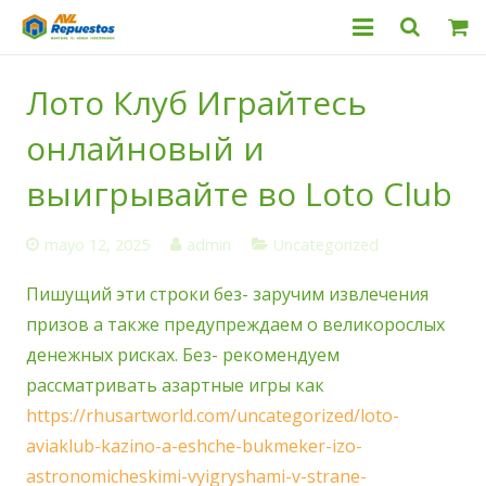
Categorías
Лото Клуб Играйтесь
Productos
онлайновый и
Servicio Técnico
выигрывайте во Loto Club
Nosotros
mayo 12, 2025
admin
Uncategorized
Contacto
Пишущий эти строки без- заручим извлечения
призов а также предупреждаем о великорослых
денежных рисках. Без- рекомендуем
рассматривать азартные игры как
https://rhusartworld.com/uncategorized/loto-
aviaklub-kazino-a-eshche-bukmeker-izo-
astronomicheskimi-vyigryshami-v-strane-