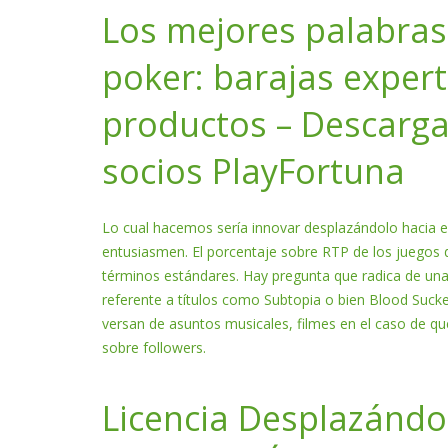
Los mejores palabras 
poker: barajas exper
productos – Descarga 
socios PlayFortuna
Lo cual hacemos serí­a innovar desplazándolo hacia e
entusiasmen. El porcentaje sobre RTP de los juegos 
términos estándares. Hay pregunta que radica de un
referente a títulos como Subtopia o bien Blood Sucke
versan de asuntos musicales, filmes en el caso de qu
sobre followers.
Licencia Desplazándol