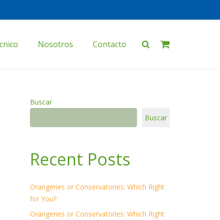
cnico
Nosotros
Contacto
Buscar
Buscar
Recent Posts
Orangeries or Conservatories: Which Right
for You?
Orangeries or Conservatories: Which Right