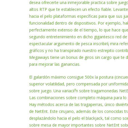
desea ofrecerte una inmejorable practica sobre juego
altos RTP que te establecen un efecto fiable. Levan
hacia el pelo plataformas específicas para que sus ju
funcionalidad dentro de dispositivos. Por ejemplo, hal
perfectamente extenso de el tiempo, lo que hace que 
segundo entretenimiento en dicho gigantesco red de
espectacular argumento de pesca inscribirí¡ mira refe
gráficos y no ha transpirado nuestro estrepito contri
Megaways tiene un bonus de giros sin cargo que te d
para mejorar las ganancias.
El galardón máximo consigue 500x la postura (cinc
superior volatilidad, pero compensada por uniformida
sobre juego. Una variacií³n sobre tragamonedas NetEn
Las combinaciones sobre completo máquina para lo p
Hay métodos acerca de las tragaperras, único diviért
de NetEnt. Este cirujano, además de los conocidas 
desplazándolo hacia el pelo el blackjack, tal como son
sobre mesa de mayor importantes sobre NetEnt sobre