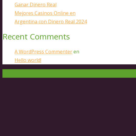
Ganar Dinero Real
Mejores Casinos Online en
Argentina con Dinero Real 2024
Recent Comments
A WordPress Commenter
en
Hello world!