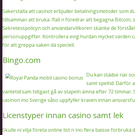
Säkerställa att casinot erbjuder betalningsmetoder som d
tillsamman att bruka. Ifall n föredrar att begagna Bitcoin
Sekretesspolicyn och användarvillkoren skänke de förståel
personuppgifter. Kontrollera evig hurdan mycket värden ca
för att greppa saken dä speciell.
Bingo.com
Du kan städse när so
samt speltid. Därför a
väntetid sam tidigast gå av stapeln ämna efter 72 timmar.
casinon ino Sverige såso uppfyller kraven innan ansvarsful
Licenstyper innan casino samt lek
Skulle ni vilja företa online list n ino flera baisse förbru