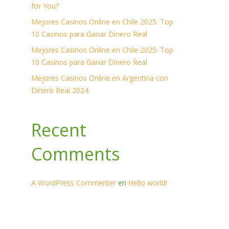
for You?
Mejores Casinos Online en Chile 2025: Top
10 Casinos para Ganar Dinero Real
Mejores Casinos Online en Chile 2025: Top
10 Casinos para Ganar Dinero Real
Mejores Casinos Online en Argentina con
Dinero Real 2024
Recent
Comments
A WordPress Commenter
en
Hello world!