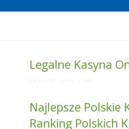
Legalne Kasyna On
abril 11, 2025
admin
slottica
Najlepsze Polskie 
Ranking Polskich 