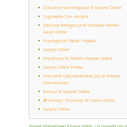
Znaczenie Samoregulacji W Kasyno Online
Logowanie Do» «kasyna
Sztuczna Inteligencja W Obsłudze Klienta
Kasyn Online
Przystępność Wpłat I Wypłat
Kasyno Online
Rejestracja W Polskim Kasynie Online
Kasyno Online Polska
Znaczenie Odpowiedzialnej Gry W Kasynie
Internetowym
Bonusy W Kasynie Online
🎁 Bonusy I Promocje W Casino Online
Kasyno Online
stronie internetowej kasyna online, czy posiada ono 