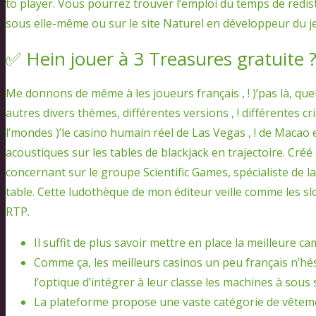
to player. Vous pourrez trouver l’emploi du temps de redis
sous elle-même ou sur le site Naturel en développeur du j
✅ Hein jouer à 3 Treasures gratuite 
Me donnons de même à les joueurs français , ! )’pas là, qu
autres divers thèmes, différentes versions , ! différentes cr
l’mondes )’le casino humain réel de Las Vegas , ! de Macao e
acoustiques sur les tables de blackjack en trajectoire. Cr
concernant sur le groupe Scientific Games, spécialiste de l
table. Cette ludothèque de mon éditeur veille comme les slo
RTP.
Il suffit de plus savoir mettre en place la meilleure c
Comme ça, les meilleurs casinos un peu français n’h
l’optique d’intégrer à leur classe les machines à sou
La plateforme propose une vaste catégorie de vêtement