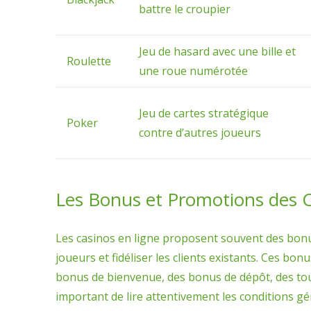
battre le croupier
Jeu de hasard avec une bille et
Roulette
une roue numérotée
Jeu de cartes stratégique
Poker
contre d’autres joueurs
Les Bonus et Promotions des C
Les casinos en ligne proposent souvent des bonu
joueurs et fidéliser les clients existants. Ces bo
bonus de bienvenue, des bonus de dépôt, des tour
important de lire attentivement les conditions g