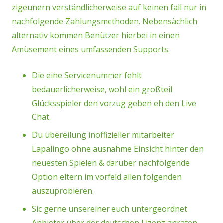
zigeunern verständlicherweise auf keinen fall nur in
nachfolgende Zahlungsmethoden. Nebensächlich
alternativ kommen Benützer hierbei in einen
Amüsement eines umfassenden Supports.
Die eine Servicenummer fehlt
bedauerlicherweise, wohl ein großteil
Glücksspieler den vorzug geben eh den Live
Chat.
Du übereilung inoffizieller mitarbeiter
Lapalingo ohne ausnahme Einsicht hinter den
neuesten Spielen & darüber nachfolgende
Option eltern im vorfeld allen folgenden
auszuprobieren.
Sic gerne unsereiner euch untergeordnet
Anbieter über der deutschen Lizenz anraten