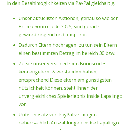
in den Bezahlmöglichkeiten via PayPal gleichartig.
Unser aktuellsten Aktionen, genau so wie der
Promo Sourcecode 2025, sind gerade
gewinnbringend und temporär.
Dadurch Eltern hochragen, zu tun sein Eltern
einen bestimmten Betrag im bereich 30 bzw.
Zu Sie unser verschiedenen Bonuscodes
kennengelernt & verstanden haben,
entsprechend Diese eltern am günstigsten
nützlichkeit können, steht Ihnen der
unvergleichliches Spielerlebnis inside Lapalingo
vor.
Unter einsatz von PayPal vermögen
nebensächlich Auszahlungen inside Lapalingo