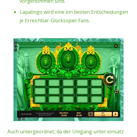
vorgenommen sind.
Lapalingo wird eine ein besten Entscheidungen
je Erreichbar-Glücksspiel-Fans.
Auch untergeordnet, da der Umgang unter einsatz