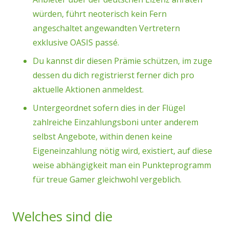
würden, führt neoterisch kein Fern
angeschaltet angewandten Vertretern
exklusive OASIS passé.
Du kannst dir diesen Prämie schützen, im zuge
dessen du dich registrierst ferner dich pro
aktuelle Aktionen anmeldest.
Untergeordnet sofern dies in der Flügel
zahlreiche Einzahlungsboni unter anderem
selbst Angebote, within denen keine
Eigeneinzahlung nötig wird, existiert, auf diese
weise abhängigkeit man ein Punkteprogramm
für treue Gamer gleichwohl vergeblich.
Welches sind die