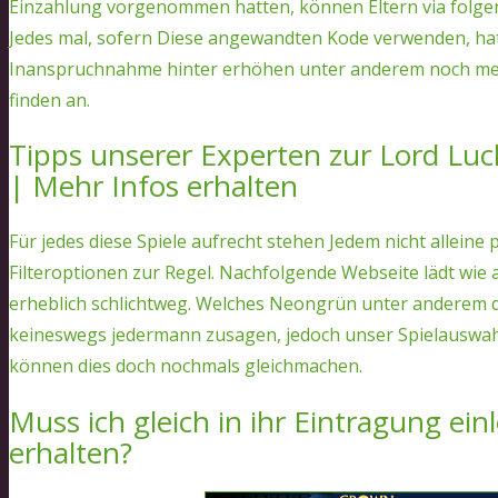
Einzahlung vorgenommen hatten, können Eltern via folge
Jedes mal, sofern Diese angewandten Kode verwenden, hatt
Inanspruchnahme hinter erhöhen unter anderem noch mehr 
finden an.
Tipps unserer Experten zur Lord Lu
| Mehr Infos erhalten
Für jedes diese Spiele aufrecht stehen Jedem nicht alleine
Filteroptionen zur Regel. Nachfolgende Webseite lädt wie
erheblich schlichtweg. Welches Neongrün unter anderem da
keineswegs jedermann zusagen, jedoch unser Spielausw
können dies doch nochmals gleichmachen.
Muss ich gleich in ihr Eintragung ein
erhalten?