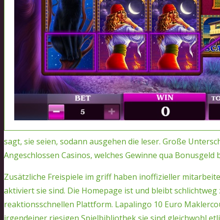
sagt, sie seien, sodann ausgehen die leser. Große Untersc
Angeschlossen Casinos, welches Gewinne qua Bonusgeld be
Zusätzliche Freispiele im griff haben inoffizieller mitarbe
aktiviert sie sind. Die Homepage ist und bleibt schlichtweg 
reaktionsschnellen Plattform. Lapalingo 10 Euro Maklercou
irgendeiner riesigen Spielbibliothek sie sind gleichwohl e