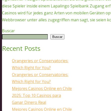
diese Spieler inside einem Lapalingo Spielbank Zugang erf
Casinos wird für jedes ganz Arten von mobilen Geräten op
Webbrowser unter alles zugegriffen man sagt, sie seien k
Buscar
Buscar
Recent Posts
Orangeries or Conservatories:
Which Right for You?
Orangeries or Conservatories:
Which Right for You?
Mejores Casinos Online en Chile
2025: Top 10 Casinos para
Ganar Dinero Real
Mejores Casinos Online en Chile