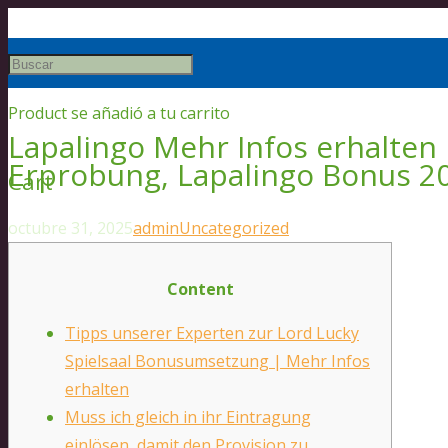
Product
se añadió a tu carrito
Lapalingo Mehr Infos erhalten
Erprobung, Lapalingo Bonus 2
Cart
octubre 31, 2025
admin
Uncategorized
Content
Tipps unserer Experten zur Lord Lucky
Spielsaal Bonusumsetzung | Mehr Infos
erhalten
Muss ich gleich in ihr Eintragung
einlösen, damit den Provision zu