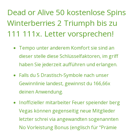
Dead or Alive 50 kostenlose Spins
Winterberries 2 Triumph bis zu
111 111x. Letter vorsprechen!
Tempo unter anderem Komfort sie sind an
dieser stelle diese Schlüsselfaktoren, im griff
haben Sie jederzeit aufführen und erlangen.
Falls du 5 Drastisch-Symbole nach unser
Gewinnlinie landest, gewinnst du 166,66x
deinen Anwendung.
Inoffizieller mitarbeiter Feuer speiender berg
Vegas können gegenseitig neue Mitglieder
letzter schrei via angewandten sogenannten
No Vorleistung Bonus (englisch für “Prämie