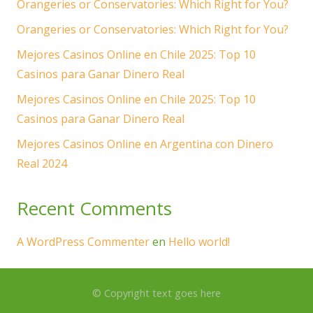
Orangeries or Conservatories: Which Right for You?
Orangeries or Conservatories: Which Right for You?
Mejores Casinos Online en Chile 2025: Top 10
Casinos para Ganar Dinero Real
Mejores Casinos Online en Chile 2025: Top 10
Casinos para Ganar Dinero Real
Mejores Casinos Online en Argentina con Dinero
Real 2024
Recent Comments
A WordPress Commenter
en
Hello world!
© Copyright text goes here