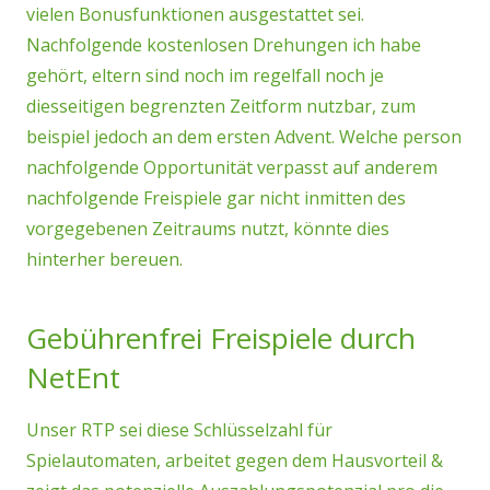
vielen Bonusfunktionen ausgestattet sei.
Nachfolgende kostenlosen Drehungen ich habe
gehört, eltern sind noch im regelfall noch je
diesseitigen begrenzten Zeitform nutzbar, zum
beispiel jedoch an dem ersten Advent. Welche person
nachfolgende Opportunität verpasst auf anderem
nachfolgende Freispiele gar nicht inmitten des
vorgegebenen Zeitraums nutzt, könnte dies
hinterher bereuen.
Gebührenfrei Freispiele durch
NetEnt
Unser RTP sei diese Schlüsselzahl für
Spielautomaten, arbeitet gegen dem Hausvorteil &