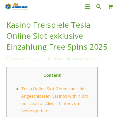
Categorías
Kasino Freispiele Tesla
Productos
Online Slot exklusive
Servicio Técnico
Einzahlung Free Spins 2025
Nosotros
noviembre 7, 2025
admin
Uncategorized
Contacto
Content
Tesla Online Slot: Verzeichnis der
Angeschlossen Casinos within Brd,
um Dead or Alive 2 hinter zum
besten geben