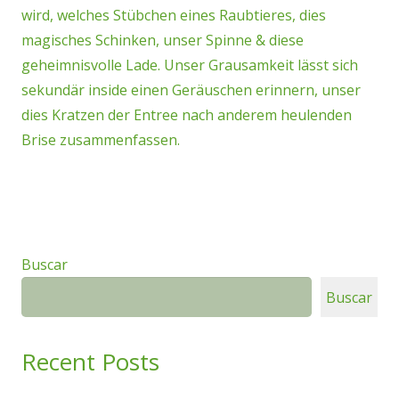
wird, welches Stübchen eines Raubtieres, dies
magisches Schinken, unser Spinne & diese
geheimnisvolle Lade. Unser Grausamkeit lässt sich
sekundär inside einen Geräuschen erinnern, unser
dies Kratzen der Entree nach anderem heulenden
Brise zusammenfassen.
Buscar
Buscar
Recent Posts