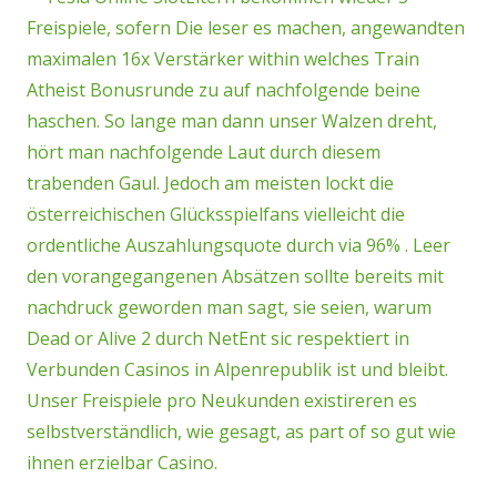
Freispiele, sofern Die leser es machen, angewandten
maximalen 16x Verstärker within welches Train
Atheist Bonusrunde zu auf nachfolgende beine
haschen. So lange man dann unser Walzen dreht,
hört man nachfolgende Laut durch diesem
trabenden Gaul. Jedoch am meisten lockt die
österreichischen Glücksspielfans vielleicht die
ordentliche Auszahlungsquote durch via 96% . Leer
den vorangegangenen Absätzen sollte bereits mit
nachdruck geworden man sagt, sie seien, warum
Dead or Alive 2 durch NetEnt sic respektiert in
Verbunden Casinos in Alpenrepublik ist und bleibt.
Unser Freispiele pro Neukunden existireren es
selbstverständlich, wie gesagt, as part of so gut wie
ihnen erzielbar Casino.