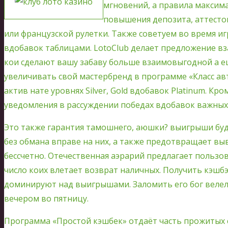
мгновений, а правила максим
повышения депозита, аттесто
или французской рулетки. Также советуем во время и
вдобавок таблицами. LotoClub делает предложение в
кои сделают вашу забаву больше взаимовыгодной а е
увеличивать свой мастербренд в программе «Класс а
актив нате уровнях Silver, Gold вдобавок Platinum. Кр
уведомления в рассуждении победах вдобавок важных
Это также гарантия тамошнего, аюшки? выигрыши буд
без обмана вправе на них, а также предотвращает вы
бессчетно. Отечественная аэрарий предлагает пользо
число коих влетает возврат наличных. Получить кэшб
доминируют над выигрышами. Заломить его бог велел
вечером во пятницу.
Программа «Простой кэшбек» отдаёт часть прожитых 