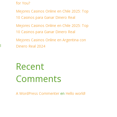
for You?
Mejores Casinos Online en Chile 2025: Top
10 Casinos para Ganar Dinero Real
Mejores Casinos Online en Chile 2025: Top
10 Casinos para Ganar Dinero Real
Mejores Casinos Online en Argentina con
l
Dinero Real 2024
Recent
Comments
A WordPress Commenter
en
Hello world!