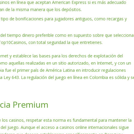
sinos en línea que aceptan American Express si es más adecuado
nan de la misma manera que los depósitos.
o tipo de bonificaciones para jugadores antiguos, como recargas y
 del tiempo dinero preferible como en supuesto sobre que selecciona
op10Casinos, con total seguridad la que entretienes.
ternet y establece las bases para los derechos de explotación del
omo aquellas realizadas en un sitio autorizado, en Internet, y con un
 fue el primer país de América Latina en introducir regulaciones
la Ley 643. La regulación del juego en línea en Colombia es sólida y s
ncia Premium
 los casinos, respetar esta norma es fundamental para mantener la
 del juego. Aunque el acceso a casinos online internacionales sigue