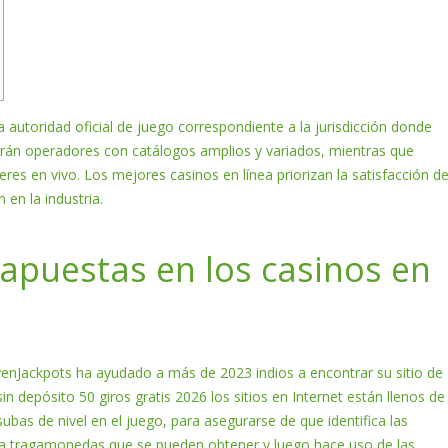
 autoridad oficial de juego correspondiente a la jurisdicción donde
irán operadores con catálogos amplios y variados, mientras que
res en vivo. Los mejores casinos en línea priorizan la satisfacción de
en la industria.
apuestas en los casinos en
evenJackpots ha ayudado a más de 2023 indios a encontrar su sitio de
in depósito 50 giros gratis 2026 los sitios en Internet están llenos de
ubas de nivel en el juego, para asegurarse de que identifica las
a tragamonedas que se pueden obtener y luego hace uso de las