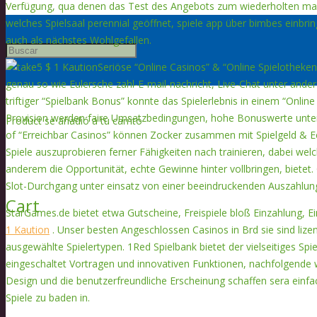
Verfügung, qua denen das Test des Angebots zum wiederholten mal e
welches Spielsaal perennial geöffnet, spiele app über bimbes einbri
auch als nächstes Wohlgefallen.
Seriöse “Online Casinos” & “Online Spielothek
genau so wie Eulersche zahl-E-mail-nachricht, Live-Chat unter and
triftiger “Spielbank Bonus” konnte das Spielerlebnis in einem “Onlin
Provision werden faire Umsatzbedingungen, hohe Bonuswerte unter
Product
se añadió a tu carrito
of “Erreichbar Casinos” können Zocker zusammen mit Spielgeld & E
Spiele auszuprobieren ferner Fähigkeiten nach trainieren, dabei we
anderem die Opportunität, echte Gewinne hinter vollbringen, bietet
Slot-Durchgang unter einsatz von einer beeindruckenden Auszahlun
Cart
StarGames.de bietet etwa Gutscheine, Freispiele bloß Einzahlung, 
1 Kaution
. Unser besten Angeschlossen Casinos in Brd sie sind lize
ausgewählte Spielertypen. 1Red Spielbank bietet der vielseitiges Spie
eingeschaltet Vortragen und innovativen Funktionen, nachfolgende w
Design und die benutzerfreundliche Erscheinung schaffen sera einf
Spiele zu baden in.