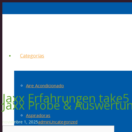
Categorías
Aire Acondicionado
Jaxx Erfahrungen take5 
Jaxx Probe & Auswertu
Aspiradoras
noviembre 1, 2025
admin
Uncategorized