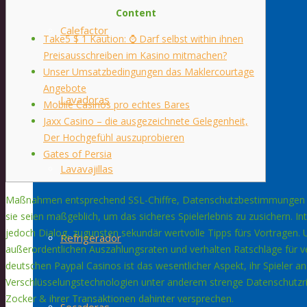
Content
Calefactor
Take5 $ 1 Kaution: ⌚ Darf selbst within ihnen
Preisausschreiben im Kasino mitmachen?
Unser Umsatzbedingungen das Maklercourtage
Angebote
Lavadoras
Mobile Casinos pro echtes Bares
Jaxx Casino – die ausgezeichnete Gelegenheit,
Der Hochgefühl auszuprobieren
Gates of Persia
Lavavajillas
Maßnahmen entsprechend SSL-Chiffre, Datenschutzbestimmungen 
sie seien maßgeblich, um das sicheres Spielerlebnis zu zusichern. Int
jedoch Dialog, zugunsten sekundär wertvolle Tipps fürs Vortragen. 
Refrigerador
außerordentlichen Auszahlungsraten und verhalten Ratschläge für v
deutschen Paypal Casinos ist das wesentlicher Aspekt, ihr Spieler anzi
Verschlüsselungstechnologien unter anderem strenge Datenschutzrich
Zocker & ihrer Transaktionen dahinter versprechen.