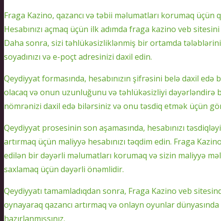
Fraga Kazino, qazancı və təbii məlumatları korumaq üçün q
Hesabınızı açmaq üçün ilk adımda fraga kazino veb sitesini 
Daha sonra, sizi təhlükəsizliklənmiş bir ortamda tələblərini 
soyadınızı və e-poçt adresinizi daxil edin.
Qeydiyyat formasında, hesabınızın şifrəsini belə daxil edə bi
olacaq və onun uzunluğunu və təhlükəsizliyi dəyərləndirə b
nömrənizi daxil edə bilərsiniz və onu təsdiq etmək üçün g
Qeydiyyat prosesinin son aşamasında, hesabınızı təsdiqləy
artırmaq üçün maliyyə hesabınızı təqdim edin. Fraga Kazin
edilən bir dəyərli məlumatları korumaq və sizin maliyyə mə
saxlamaq üçün dəyərli önəmlidir.
Qeydiyyatı tamamladıqdan sonra, Fraga Kazino veb sitesin
oynayaraq qazancı artırmaq və onlayn oyunlar dünyasında 
hazırlanmışsınız.