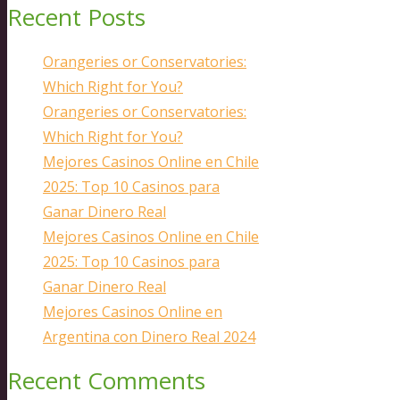
Recent Posts
Orangeries or Conservatories:
Which Right for You?
Orangeries or Conservatories:
Which Right for You?
Mejores Casinos Online en Chile
2025: Top 10 Casinos para
Ganar Dinero Real
Mejores Casinos Online en Chile
2025: Top 10 Casinos para
Ganar Dinero Real
Mejores Casinos Online en
Argentina con Dinero Real 2024
Recent Comments