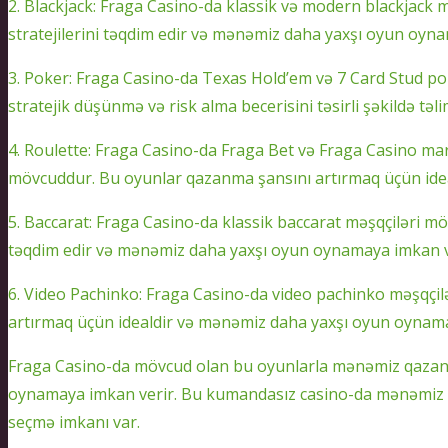
2. Blackjack: Fraga Casino-da klassik və modern blackjack
stratejilerini təqdim edir və mənəmiz daha yaxşı oyun oyn
3. Poker: Fraga Casino-da Texas Hold’em və 7 Card Stud p
stratejik düşünmə və risk alma becerisini təsirli şəkildə təli
4. Roulette: Fraga Casino-da Fraga Bet və Fraga Casino mar
mövcuddur. Bu oyunlar qazanma şansını artırmaq üçün idea
5. Baccarat: Fraga Casino-da klassik baccarat məşqçiləri m
təqdim edir və mənəmiz daha yaxşı oyun oynamaya imkan v
6. Video Pachinko: Fraga Casino-da video pachinko məşqçi
artırmaq üçün idealdir və mənəmiz daha yaxşı oyun oynama
Fraga Casino-da mövcud olan bu oyunlarla mənəmiz qazanm
oynamaya imkan verir. Bu kumandasız casino-da mənəmiz 
seçmə imkanı var.