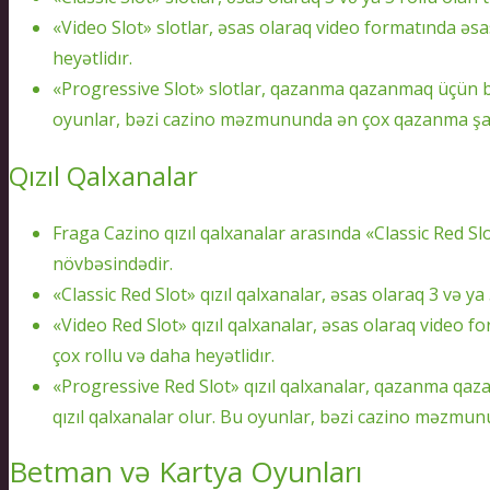
«Video Slot» slotlar, əsas olaraq video formatında əsa
heyətlidır.
«Progressive Slot» slotlar, qazanma qazanmaq üçün bi
oyunlar, bəzi cazino məzmununda ən çox qazanma şan
Qızıl Qalxanalar
Fraga Cazino qızıl qalxanalar arasında «Classic Red Sl
növbəsindədir.
«Classic Red Slot» qızıl qalxanalar, əsas olaraq 3 və ya 
«Video Red Slot» qızıl qalxanalar, əsas olaraq video f
çox rollu və daha heyətlidır.
«Progressive Red Slot» qızıl qalxanalar, qazanma qa
qızıl qalxanalar olur. Bu oyunlar, bəzi cazino məzmu
Betman və Kartya Oyunları