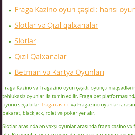
Fraga Kazino oyun çəşidi: hansı oy
Slotlar və Qızıl qalxanalar
Slotlar
Qızıl Qalxanalar
Betman və Kartya Oyunları
Fraga Kazino və Fragazino oyun çəşidi, oyunçu məqsədləri
təhlükəsiz oyunlar ilə təmin edilir. Fraga bet platforması
oyunu seçə bilər.
fraga casino
və Fragazino oyunları arasın
bakarat, blackjack, rolet və poker yer alır.
Slotlar arasında ən yaxşı oyunlar arasında fraga casino və 
alır. Bu oyunlar, oyunçu mənada ən yaxşı qazanma şansını v