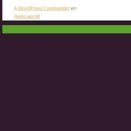
A WordPress Commenter
en
Hello world!