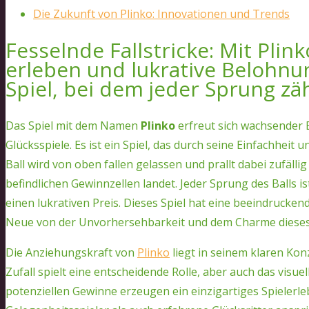
Die Zukunft von Plinko: Innovationen und Trends
Fesselnde Fallstricke: Mit Pli
erleben und lukrative Belohnu
Spiel, bei dem jeder Sprung zäh
Das Spiel mit dem Namen
Plinko
erfreut sich wachsender 
Glücksspiele. Es ist ein Spiel, das durch seine Einfachheit u
Ball wird von oben fallen gelassen und prallt dabei zufällig 
befindlichen Gewinnzellen landet. Jeder Sprung des Balls
einen lukrativen Preis. Dieses Spiel hat eine beeindruck
Neue von der Unvorhersehbarkeit und dem Charme dieses fa
Die Anziehungskraft von
Plinko
liegt in seinem klaren Ko
Zufall spielt eine entscheidende Rolle, aber auch das visuel
potenziellen Gewinne erzeugen ein einzigartiges Spielerlebn