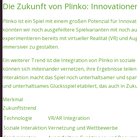
Die Zukunft von Plinko: Innovation
Plinko ist ein Spiel mit einem großen Potenzial für Innov
könnten wir noch ausgefeiltere Spielvarianten mit noch a
experimentieren bereits mit virtueller Realität (VR) und A
immersiver zu gestalten.
Ein weiterer Trend ist die Integration von Plinko in sozia
können sich miteinander vernetzen, ihre Ergebnisse teile
Interaktion macht das Spiel noch unterhaltsamer und spann
und unterhaltsames Glücksspiel etabliert, das auch in Zuku
Merkmal
Zukunftstrend
Technologie
VR/AR Integration
Soziale Interaktion
Vernetzung und Wettbewerbe