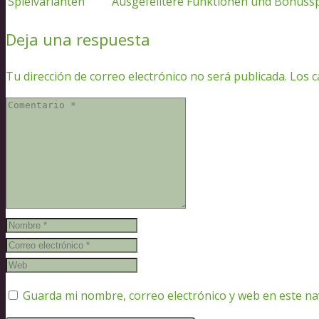
Spielvarianten
Ausgefeiltere Funktionen und Bonussp
Deja una respuesta
Tu dirección de correo electrónico no será publicada.
Los c
Guarda mi nombre, correo electrónico y web en este n