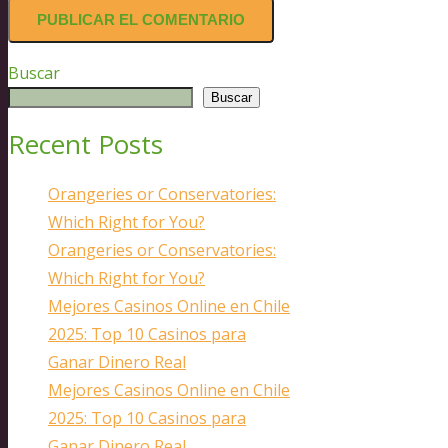
Buscar
Buscar
Recent Posts
Orangeries or Conservatories:
Which Right for You?
Orangeries or Conservatories:
Which Right for You?
Mejores Casinos Online en Chile
2025: Top 10 Casinos para
Ganar Dinero Real
Mejores Casinos Online en Chile
2025: Top 10 Casinos para
Ganar Dinero Real