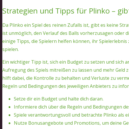
Strategien und Tipps für Plinko – gibt
Da Plinko ein Spiel des reinen Zufalls ist, gibt es keine St
ist unmöglich, den Verlauf des Balls vorherzusagen oder 
einige Tipps, die Spielern helfen können, ihr Spielerlebni
spielen.
Ein wichtiger Tipp ist, sich ein Budget zu setzen und sich an 
Aufregung des Spiels mitreißen zu lassen und mehr Geld zu
hilft dabei, die Kontrolle zu behalten und Verluste zu verm
Regeln und Bedingungen des jeweiligen Anbieters zu info
Setze dir ein Budget und halte dich daran.
Informiere dich über die Regeln und Bedingungen des
Spiele verantwortungsvoll und betrachte Plinko als 
Nutze Bonusangebote und Promotions, um deine Ge