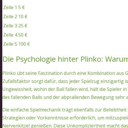
Zelle 1
5 €
Zelle 2
10 €
Zelle 3
25 €
Zelle 4
50 €
Zelle 5
100 €
Die Psychologie hinter Plinko: Warum
Plinko übt seine Faszination durch eine Kombination aus 
Zufallsfaktor sorgt dafür, dass jeder Spielzug einzigartig
Ungewissheit, wohin der Ball fallen wird, hält die Spieler i
des fallenden Balls und der abprallenden Bewegung sehr
Die einfache Spielmechanik trägt ebenfalls zur Beliebtheit
Strategien oder Vorkenntnisse erforderlich, um mitzuspiel
Nervenkitzel genießen. Diese Unkompliziertheit macht das 