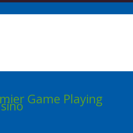
emier Game Playing
asino