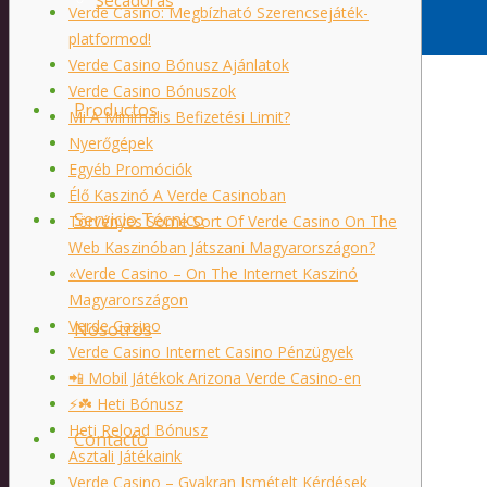
Secadoras
Verde Casino: Megbízható Szerencsejáték-
platformod!
Verde Casino Bónusz Ajánlatok
Verde Casino Bónuszok
Productos
Mi A Minimális Befizetési Limit?
Nyerőgépek
Egyéb Promóciók
Élő Kaszinó A Verde Casinoban
Servicio Técnico
Törvényes Some Sort Of Verde Casino On The
Web Kaszinóban Játszani Magyarországon?
«Verde Casino – On The Internet Kaszinó
Magyarországon
Verde Casino
Nosotros
Verde Casino Internet Casino Pénzügyek
📲 Mobil Játékok Arizona Verde Casino-en
⚡️☘️ Heti Bónusz
Heti Reload Bónusz
Contacto
Asztali Játékaink
Verde Casino – Gyakran Ismételt Kérdések