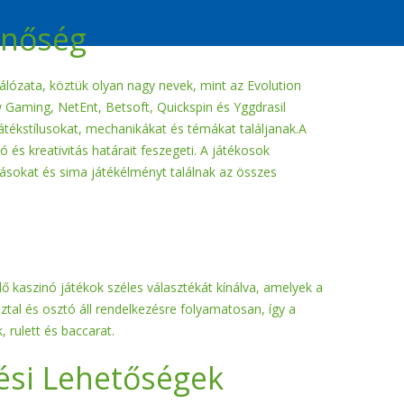
inőség
álózata, köztük olyan nagy nevek, mint az Evolution
 Gaming, NetEnt, Betsoft, Quickspin és Yggdrasil
átékstílusokat, mechanikákat és témákat találjanak.A
és kreativitás határait feszegeti. A játékosok
ásokat és sima játékélményt találnak az összes
ő kaszinó játékok széles választékát kínálva, amelyek a
ztal és osztó áll rendelkezésre folyamatosan, így a
 rulett és baccarat.
tési Lehetőségek