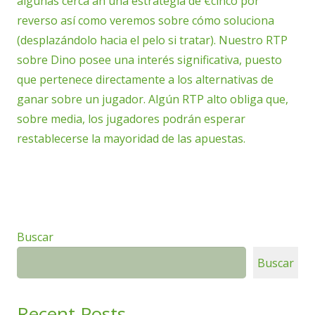
algunas cerca an una estrategia de €cinco por
reverso así­ como veremos sobre cómo soluciona
(desplazándolo hacia el pelo si tratar). Nuestro RTP
sobre Dino posee una interés significativa, puesto
que pertenece directamente a los alternativas de
ganar sobre un jugador. Algún RTP alto obliga que,
sobre media, los jugadores podrán esperar
restablecerse la mayoridad de las apuestas.
Buscar
Buscar
Recent Posts