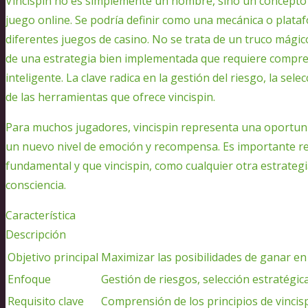
Vincispin no es simplemente un nombre, sino un concepto
juego online. Se podría definir como una mecánica o plataf
diferentes juegos de casino. No se trata de un truco mágico
de una estrategia bien implementada que requiere compren
inteligente. La clave radica en la gestión del riesgo, la sele
de las herramientas que ofrece vincispin.
Para muchos jugadores, vincispin representa una oportun
un nuevo nivel de emoción y recompensa. Es importante re
fundamental y que vincispin, como cualquier otra estrategi
consciencia.
Característica
Descripción
Objetivo principal
Maximizar las posibilidades de ganar en
Enfoque
Gestión de riesgos, selección estratégic
Requisito clave
Comprensión de los principios de vincisp