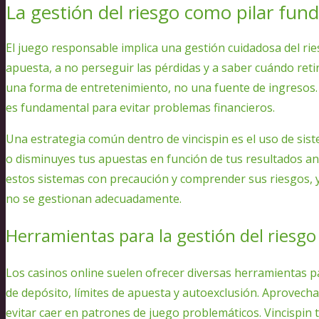
La gestión del riesgo como pilar fun
El juego responsable implica una gestión cuidadosa del ries
apuesta, a no perseguir las pérdidas y a saber cuándo retir
una forma de entretenimiento, no una fuente de ingresos. 
es fundamental para evitar problemas financieros.
Una estrategia común dentro de vincispin es el uso de si
o disminuyes tus apuestas en función de tus resultados ant
estos sistemas con precaución y comprender sus riesgos, ya
no se gestionan adecuadamente.
Herramientas para la gestión del riesgo
Los casinos online suelen ofrecer diversas herramientas p
de depósito, límites de apuesta y autoexclusión. Aprovech
evitar caer en patrones de juego problemáticos. Vincispin 