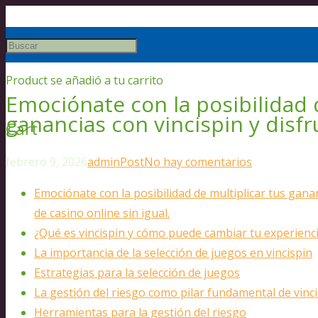
Product
se añadió a tu carrito
Emociónate con la posibilidad 
ganancias con vincispin y disf
Cart
febrero 9, 2026
admin
Post
No hay comentarios
Emociónate con la posibilidad de multiplicar tus ganan
de casino online sin igual.
¿Qué es vincispin y cómo puede cambiar tu experienci
La importancia de la selección de juegos en vincispin
Estrategias para la selección de juegos
La gestión del riesgo como pilar fundamental de vinc
Herramientas para la gestión del riesgo