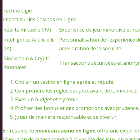
Technologie
Impact sur les Casinos en Ligne
Réalité Virtuelle (RV)
Expérience de jeu immersive et réa
Intelligence Artificielle
Personnalisation de l’expérience 
(IA)
amélioration de la sécurité.
Blockchain & Crypto-
Transactions sécurisées et anonym
monnaies
Choisir un casino en ligne agréé et réputé.
Comprendre les règles des jeux avant de commencer 
Fixer un budget et s’y tenir.
Profiter des bonus et des promotions avec prudence.
Jouer de manière responsable et se divertir.
En résumé, le
nouveau casino en ligne
offre une expérien
l’évolution de la technologie à la variété des jeux, en pass