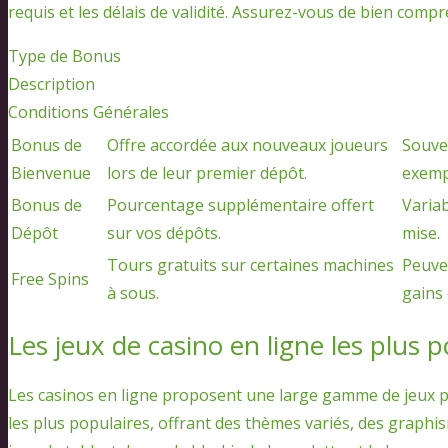
requis et les délais de validité. Assurez-vous de bien com
Type de Bonus
Description
Conditions Générales
Bonus de
Offre accordée aux nouveaux joueurs
Souve
Bienvenue
lors de leur premier dépôt.
exempl
Bonus de
Pourcentage supplémentaire offert
Variab
Dépôt
sur vos dépôts.
mise.
Tours gratuits sur certaines machines
Peuven
Free Spins
à sous.
gains
Les jeux de casino en ligne les plus p
Les casinos en ligne proposent une large gamme de jeux p
les plus populaires, offrant des thèmes variés, des graphi