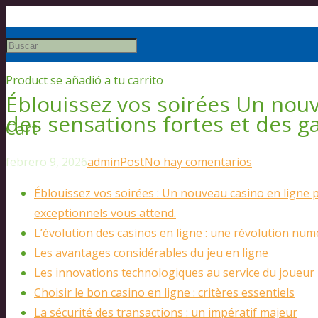
Product
se añadió a tu carrito
Éblouissez vos soirées Un nouv
des sensations fortes et des g
Cart
febrero 9, 2026
admin
Post
No hay comentarios
Éblouissez vos soirées : Un nouveau casino en ligne 
exceptionnels vous attend.
L’évolution des casinos en ligne : une révolution num
Les avantages considérables du jeu en ligne
Les innovations technologiques au service du joueur
Choisir le bon casino en ligne : critères essentiels
La sécurité des transactions : un impératif majeur