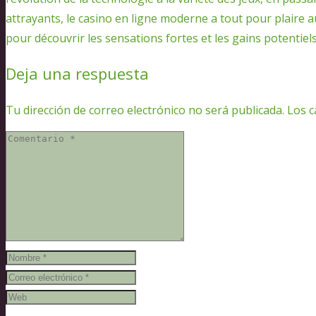
attrayants, le casino en ligne moderne a tout pour plaire 
pour découvrir les sensations fortes et les gains potentiels
Deja una respuesta
Tu dirección de correo electrónico no será publicada.
Los c