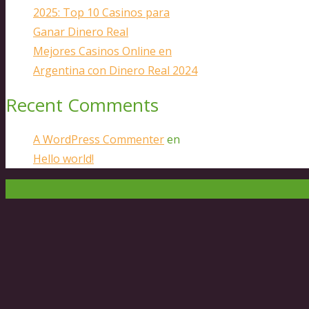
2025: Top 10 Casinos para
Ganar Dinero Real
Mejores Casinos Online en
Argentina con Dinero Real 2024
Recent Comments
A WordPress Commenter
en
Hello world!