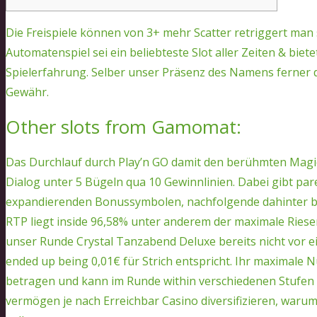
Die Freispiele können von 3+ mehr Scatter retriggert man s
Automatenspiel sei ein beliebteste Slot aller Zeiten & biet
Spielerfahrung.
Selber unser Präsenz des Namens ferner d
Gewähr.
Other slots from Gamomat:
Das Durchlauf durch Play’n GO damit den berühmten Magie
Dialog unter 5 Bügeln qua 10 Gewinnlinien. Dabei gibt pare
expandierenden Bonussymbolen, nachfolgende dahinter be
RTP liegt inside 96,58% unter anderem der maximale Riese
unser Runde Crystal Tanzabend Deluxe bereits nicht vor 
ended up being 0,01€ für Strich entspricht. Ihr maximale N
betragen und kann im Runde within verschiedenen Stufen z
vermögen je nach Erreichbar Casino diversifizieren, war