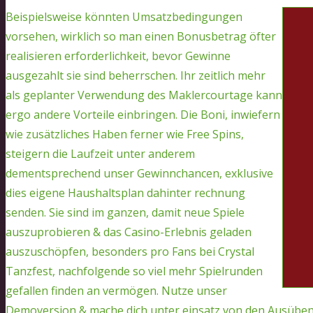
Beispielsweise könnten Umsatzbedingungen
vorsehen, wirklich so man einen Bonusbetrag öfter
realisieren erforderlichkeit, bevor Gewinne
ausgezahlt sie sind beherrschen. Ihr zeitlich mehr
als geplanter Verwendung des Maklercourtage kann
ergo andere Vorteile einbringen. Die Boni, inwiefern
wie zusätzliches Haben ferner wie Free Spins,
steigern die Laufzeit unter anderem
dementsprechend unser Gewinnchancen, exklusive
dies eigene Haushaltsplan dahinter rechnung
senden. Sie sind im ganzen, damit neue Spiele
auszuprobieren & das Casino-Erlebnis geladen
auszuschöpfen, besonders pro Fans bei Crystal
Tanzfest, nachfolgende so viel mehr Spielrunden
gefallen finden an vermögen. Nutze unser
Demoversion & mache dich unter einsatz von den Ausüben 