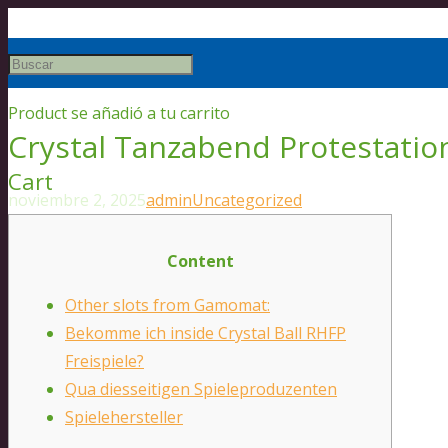
Product
se añadió a tu carrito
Crystal Tanzabend Protestatio
Cart
noviembre 2, 2025
admin
Uncategorized
Content
Other slots from Gamomat:
Bekomme ich inside Crystal Ball RHFP
Freispiele?
Qua diesseitigen Spieleproduzenten
Spielehersteller