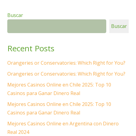
Buscar
Buscar
Recent Posts
Orangeries or Conservatories: Which Right for You?
Orangeries or Conservatories: Which Right for You?
Mejores Casinos Online en Chile 2025: Top 10
Casinos para Ganar Dinero Real
Mejores Casinos Online en Chile 2025: Top 10
Casinos para Ganar Dinero Real
Mejores Casinos Online en Argentina con Dinero
Real 2024