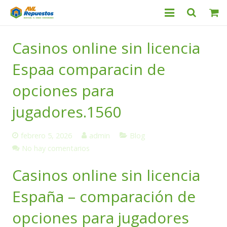
Categorías
Casinos online sin licencia
Productos
Espaa comparacin de
Servicio Técnico
opciones para
jugadores.1560
Nosotros
Contacto
febrero 5, 2026
admin
Blog
No hay comentarios
Casinos online sin licencia
España – comparación de
opciones para jugadores