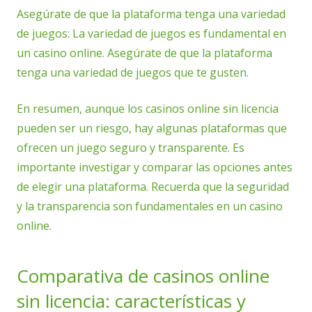
Asegúrate de que la plataforma tenga una variedad
de juegos: La variedad de juegos es fundamental en
un casino online. Asegúrate de que la plataforma
tenga una variedad de juegos que te gusten.
En resumen, aunque los casinos online sin licencia
pueden ser un riesgo, hay algunas plataformas que
ofrecen un juego seguro y transparente. Es
importante investigar y comparar las opciones antes
de elegir una plataforma. Recuerda que la seguridad
y la transparencia son fundamentales en un casino
online.
Comparativa de casinos online
sin licencia: características y