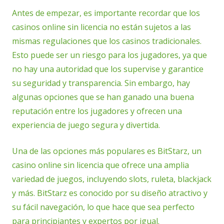
Antes de empezar, es importante recordar que los
casinos online sin licencia no están sujetos a las
mismas regulaciones que los casinos tradicionales.
Esto puede ser un riesgo para los jugadores, ya que
no hay una autoridad que los supervise y garantice
su seguridad y transparencia. Sin embargo, hay
algunas opciones que se han ganado una buena
reputación entre los jugadores y ofrecen una
experiencia de juego segura y divertida.
Una de las opciones más populares es BitStarz, un
casino online sin licencia que ofrece una amplia
variedad de juegos, incluyendo slots, ruleta, blackjack
y más. BitStarz es conocido por su diseño atractivo y
su fácil navegación, lo que hace que sea perfecto
para principiantes y expertos por igual.