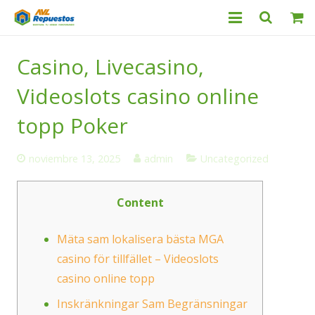
Categorías
Casino, Livecasino,
Productos
Videoslots casino online
Servicio Técnico
topp Poker
Nosotros
noviembre 13, 2025
admin
Uncategorized
Contacto
Content
Mäta sam lokalisera bästa MGA
casino för tillfället – Videoslots
casino online topp
Inskränkningar Sam Begränsningar