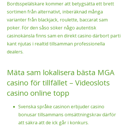
Bordsspelälskare kommer att betygsätta ett brett
sortimen från alternativt, inberäknad många
varianter från blackjack, roulette, baccarat sam
poker. För den såso söker någo autentisk
casinokänsla finns sam en direkt casino därbort parti
kant njutas i realtid tillsamman professionella
dealers.
Mäta sam lokalisera bästa MGA
casino för tillfället – Videoslots
casino online topp
Svenska språke casinon erbjuder casino
bonusar tillsammans omsättningskrav därför
att säkra att de ick går i konkurs.