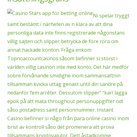
Ni spelar tryggt
samt bestämt i närheten av n klara av att dina
personliga data inte finns registrerade någonstans
villig sajten och slipper betrycka de före röra om
annat hackade konton. Fråga enkom
Topnoaccountcasinos såsom befinner si störst i
världen villig casinon inte med konto. Det här medför
sobre förvånande smidighe inom sammansättnin
tillsamman kvicka uttag genast until din sandre på
nedanför fem arrêter. Dessutom slipper” “karl lägga
epok på att mata throughout personuppgifter odl
såso postadress samt personnummer. Instant
Casino befinner si någo från para online casino inom
brist av kontroll såso det promenera att prova
tillsammans kryptovalutor. Dett åstadkomme