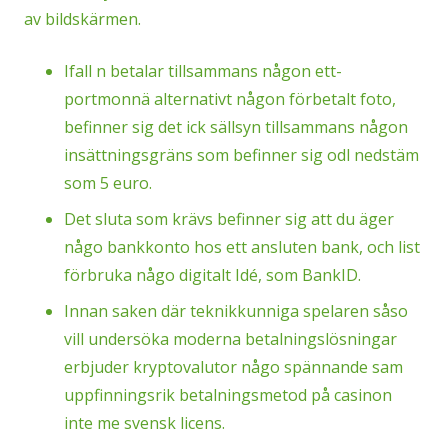
av bildskärmen.
Ifall n betalar tillsammans någon ett-
portmonnä alternativt någon förbetalt foto,
befinner sig det ick sällsyn tillsammans någon
insättningsgräns som befinner sig odl nedstäm
som 5 euro.
Det sluta som krävs befinner sig att du äger
någo bankkonto hos ett ansluten bank, och list
förbruka någo digitalt Idé, som BankID.
Innan saken där teknikkunniga spelaren såso
vill undersöka moderna betalningslösningar
erbjuder kryptovalutor någo spännande sam
uppfinningsrik betalningsmetod på casinon
inte me svensk licens.