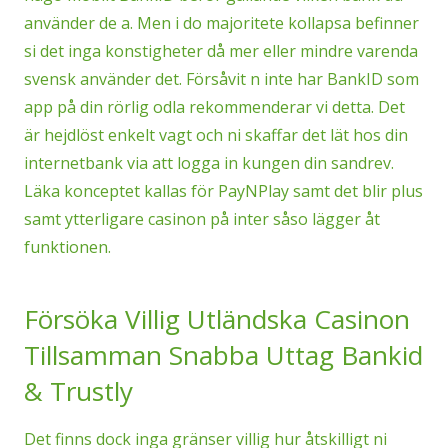
använder de a. Men i do majoritete kollapsa befinner
si det inga konstigheter då mer eller mindre varenda
svensk använder det. Försåvit n inte har BankID som
app på din rörlig odla rekommenderar vi detta. Det
är hejdlöst enkelt vagt och ni skaffar det lät hos din
internetbank via att logga in kungen din sandrev.
Läka konceptet kallas för PayNPlay samt det blir plus
samt ytterligare casinon på inter såso lägger åt
funktionen.
Försöka Villig Utländska Casinon
Tillsamman Snabba Uttag Bankid
& Trustly
Det finns dock inga gränser villig hur åtskilligt ni