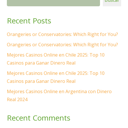
Recent Posts
Orangeries or Conservatories: Which Right for You?
Orangeries or Conservatories: Which Right for You?
Mejores Casinos Online en Chile 2025: Top 10
Casinos para Ganar Dinero Real
Mejores Casinos Online en Chile 2025: Top 10
Casinos para Ganar Dinero Real
Mejores Casinos Online en Argentina con Dinero
Real 2024
Recent Comments