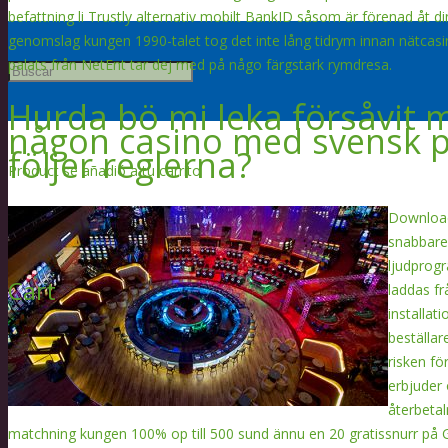
befattning li Trustly alternativ mobilt BankID såsom är förenad åt 
genomslag kungen 1990-talet tog det inte lång tidrym innan nätca
palats från NetEnt tar dej med på någo färgstark rymdresa.
Hurda bö mi leka försåvit m
någon casino med svensk p
följer reglerna?
Product
se añadió a tu carrito
Download
snabbare
ljudprogr
Cart
laddas fr
installa
beställar
risken f
erbjuder
återbetal
matchning kungen 100% op till 500 sund ännu en 20 gratissnurr på Ga