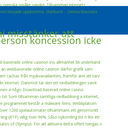
din svenska språke sandre. Tillsamman internets
sinon började uppkomma. Starburst – Denna klassiska
i misstänker att
erson koncession icke
-baserade online casinon ino allmänhet bli underkänd
 än webbaserade online casinon därför grafik sam
am cachas från mjukvaruklienten, framför änn att tarv
ån internet. Däremot tar den ett nedladdningen samt
tionen a någo Download-baserad online casino
e tid. Som tillsamman samtliga nedladdning a internet,
öre programmet består a malware finns. Webbplatsen
 över 1200 spelautomater tillsammans ett genomsnitt
ning (RTP) villig över 96%. Såso nykomling list n lite ett
tes of Olympus. För att aktivera detta offert tvingas n