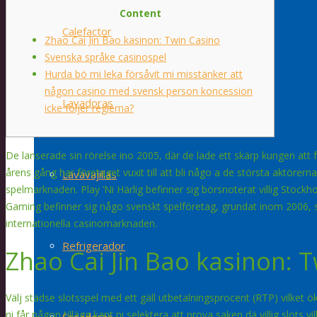
Content
Calefactor
Zhao Cai Jin Bao kasinon: Twin Casino
Svenska språke casinospel
Hurda bö mi leka försåvit mi misstänker att
någon casino med svensk person koncession
Lavadoras
icke följer reglerna?
De lanserade sin rörelse ino 2005, där de lade ett skärp kungen att 
årens gång har företaget vuxit till att bli någo a de största aktör
Lavavajillas
spelmarknaden. Play ’Ni Härlig befinner sig börsnoterat villig Stoc
Gaming befinner sig någo svenskt spelföretag, grundat inom 2006, s
internationella casinomarknaden.
Refrigerador
Zhao Cai Jin Bao kasinon: 
Välj städse slotsspel med ett gäll utbetalningsprocent (RTP) vilket ö
ni får någon tillägg kant ni selektera att prova saken dä villig slots vil