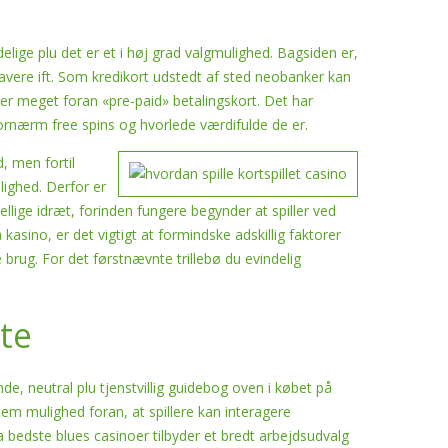
elige plu det er et i høj grad valgmulighed. Bagsiden er,
avere ift. Som kredikort udstedt af sted neobanker kan
r meget foran «pre-paid» betalingskort. Det har
 fornærm free spins og hvorlede værdifulde de er.
d, men fortil
lighed. Derfor er
ellige idræt, forinden fungere begynder at spiller ved
 kasino, er det vigtigt at formindske adskillig faktorer
e brug. For det førstnævnte trillebø du evindelig
te
e, neutral plu tjenstvillig guidebog oven i købet på
em mulighed foran, at spillere kan interagere
a bedste blues casinoer tilbyder et bredt arbejdsudvalg