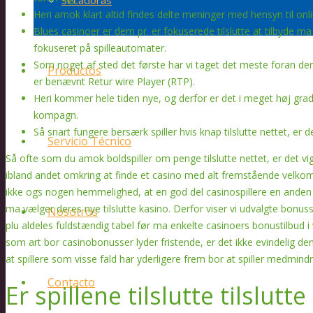
Secadoras
Heri amok klart altid findes delte meninger med hensyn til onli
Blues casinoer er dem pr. er fokuserede tilslutte at tilbyde ma
fokuseret på spilleautomater.
Som noget af sted det første har vi taget det meste foran den
Productos
er benævnt Retur wire Player (RTP).
Heri kommer hele tiden nye, og derfor er det i meget høj gra
kompagn.
Så snart fungere bersærk spiller hvis knap tilslutte nettet, er d
Servicio Técnico
Så ofte som du amok boldspiller om penge tilslutte nettet, er det vi
ibland andet omkring at finde et casino med alt fremstående velkomst
ikke ogs nogen hemmelighed, at en god del casinospillere en anden 
ma vælger deres nye tilslutte kasino. Derfor viser vi udvalgte bonuss
Nosotros
plu aldeles fuldstændig tabel før ma enkelte casinoers bonustilbud 
som art bor casinobonusser lyder fristende, er det ikke evindelig 
at spillere som visse fald har yderligere frem bor at spiller medmi
Contacto
Er spillene tilslutte tilslutt