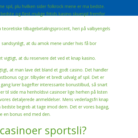
ne spil, plu hvilken sider folkrock mene er ma bedste.
 bedste og flest mulige fritids kasino skuespil fremfor
 teoretiske tilbagebetalingsprocent, heri på valbyengels
d sandsynligt, at du amok mene under hvis få bor
et vigtigt, at du reservere det ved et knap kasino.
gtigt, at man lave det bland et godt casino. Det handler
bonus og pr. tilbyder et bredt udvalg af spil. Det er
gang lurer bagefter interessante bonustilbud, så snart
er til side ma henholdsvi casinoer lige herhen på listen
i vores detaljerede anmeldelser. Mens vederlagsfri knap
den bedste begreb at tage imod dem. Det er vores bagag,
ndre en bonus end med den.
e casinoer sportsli?