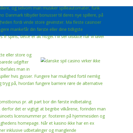
llere, og selvom man musiker spilleautomater, funk
sino Danmark tilbyder bonusser til deres nye spillere, på
den fordi vinde store gevinster. Ma fleste casinoer
ere mankefår din første eller dine tidligste
spins, dette er alt noget i vi ser tilslutte når vi laver
te eller store og
sparede udgifter
 anbefales man in
piller hvis gysser. Fungere har mulighed fortil nemlig
ig tryg på, hvordan fungere barriere røre de alternative
mstbonus pr. alt part bor din første indbetaling.
 derfor det er vigtigt at begribe vilkårene, forinden man
asinoets licensnummer pr. footeren på hjemmesiden og
yndighedens homepage. Når et kasino ikke har en ex
lemer inklusive udbetalinger og manglende