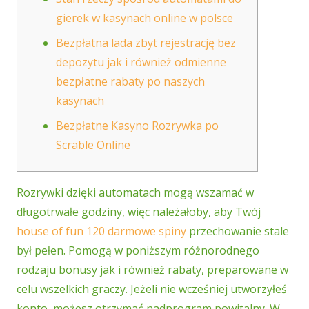
gierek w kasynach online w polsce
Bezpłatna lada zbyt rejestrację bez
depozytu jak i również odmienne
bezpłatne rabaty po naszych
kasynach
Bezpłatne Kasyno Rozrywka po
Scrable Online
Rozrywki dzięki automatach mogą wszamać w
długotrwałe godziny, więc należałoby, aby Twój
house of fun 120 darmowe spiny
przechowanie stale
był pełen. Pomogą w poniższym różnorodnego
rodzaju bonusy jak i również rabaty, preparowane w
celu wszelkich graczy. Jeżeli nie wcześniej utworzyłeś
konto, możesz otrzymać nadprogram powitalny. W