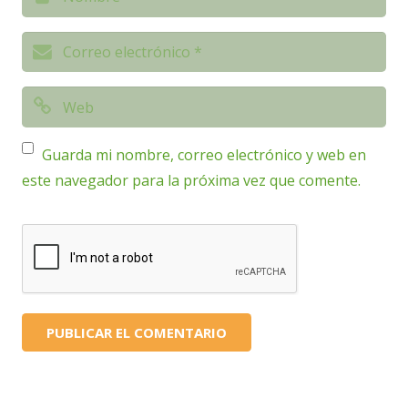
Guarda mi nombre, correo electrónico y web en
este navegador para la próxima vez que comente.