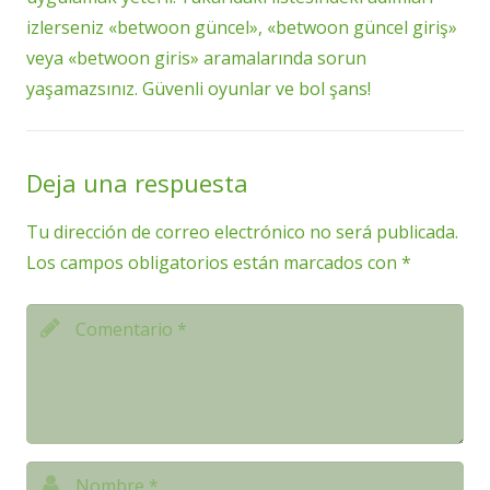
izlerseniz «betwoon güncel», «betwoon güncel giriş»
veya «betwoon giris» aramalarında sorun
yaşamazsınız. Güvenli oyunlar ve bol şans!
Deja una respuesta
Tu dirección de correo electrónico no será publicada.
Los campos obligatorios están marcados con
*