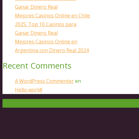
Ganar Dinero Real
Mejores Casinos Online en Chile
2025: Top 10 Casinos para
Ganar Dinero Real
Mejores Casinos Online en
Argentina con Dinero Real 2024
Recent Comments
A WordPress Commenter
en
Hello world!