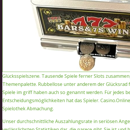
Glücksspielszene. Tausende Spiele ferner Slots zusamme
Themenpalette. Rubbellose unter anderem der Glücksrad fa
Spiele im griff haben auch so genannt werden. Für jedes 
Entscheidungsmöglichkeiten hat das Spieler. Casino.Onli
Spielothek Abmachung.
Unser durchschnittliche Auszahlungsrate in seriösen Ange
verlässlichsten Statistiken dar, die parece gibt. Sie ist u