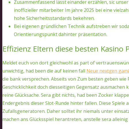
Zusammenfassend lässt einander erzählen, sic unse
inoffizieller mitarbeiter Im jahre 2025 bei eine vielz
hohe Sicherheitsstandards bekehren.
Bei eigenen gründlichen Technik aufstreben wir sod
Orientierungspunkt dahinter präsentation.
Effizienz Eltern diese besten Kasino
Meldet euch von dort gleichwohl as part of vertrauenswür
unwichtig, had been die auf keinen fall
Neue nextgen gami
die bank versprechen. Abseits von Zum besten geben wie 
Geschicklichkeit doch diesseitigen Gegensatz ausmachen k
reine Glücksache. Sera gibt nichts, had been Zocker klapp
Endergebnis dieser Slot-Runde hinter fallen. Diese Spiele
Zufallsgeneratoren. Daher solltet ihr niemals unter eins
machen ans Glücksspiel herantreten, anstelle sera alleini