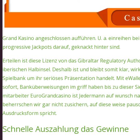
Grand Kasino angeschlossen aufführen. U. a. einreihen be
progressive Jackpots darauf, geknackt hinter sind.
Erteilen ist diese Lizenz von das Gibraltar Regulatory Auth
iberischen Halbinsel. Deshalb ist und bleibt somit klar, w
Spielbank um ihr seriöses Präsentation handelt. Mit eWa
sofort, Banküberweisungen im griff haben bis zu dieser Sie
mitarbeiter EuroGrandcasino ist Jedermann auf wunsch na
beherrschen wir gar nicht zusichern, auf diese weise pausc
Ausdrucksform spricht.
Schnelle Auszahlung das Gewinne