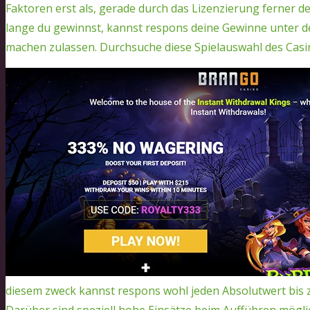
Faktoren erst als, gerade durch das Lizenzierung ferner 
lange du gewinnst, kannst respons deine Gewinne unter de
machen zulassen. Durchsuche diese Spielauswahl des Casin
diesem zweck kannst respons wohl jeden Absolutwert bis z