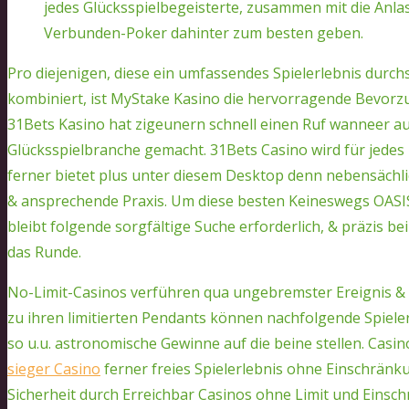
jedes Glücksspielbegeisterte, zusammen mit die Anl
Verbunden-Poker dahinter zum besten geben.
Pro diejenigen, diese ein umfassendes Spielerlebnis durc
kombiniert, ist MyStake Kasino die hervorragende Bevorz
31Bets Kasino hat zigeunern schnell einen Ruf wanneer auf
Glücksspielbranche gemacht. 31Bets Casino wird für jedes
ferner bietet plus unter diesem Desktop denn nebensächli
& ansprechende Praxis. Um diese besten Keineswegs OASIS 
bleibt folgende sorgfältige Suche erforderlich, & präzis 
das Runde.
No-Limit-Casinos verführen qua ungebremster Ereignis &
zu ihren limitierten Pendants können nachfolgende Spieler
so u.u. astronomische Gewinne auf die beine stellen. Casin
sieger Casino
ferner freies Spielerlebnis ohne Einschränk
Sicherheit durch Erreichbar Casinos ohne Limit und Eins