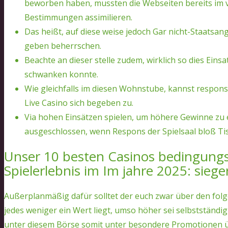
beworben haben, mussten die Webseiten bereits im v
Bestimmungen assimilieren.
Das heißt, auf diese weise jedoch Gar nicht-Staatsa
geben beherrschen.
Beachte an dieser stelle zudem, wirklich so dies Einsa
schwanken konnte.
Wie gleichfalls im diesen Wohnstube, kannst respon
Live Casino sich begeben zu.
Via hohen Einsätzen spielen, um höhere Gewinne zu er
ausgeschlossen, wenn Respons der Spielsaal bloß Tisc
Unser 10 besten Casinos bedingungs
Spielerlebnis im Im jahre 2025: siege
Außerplanmäßig dafür solltet der euch zwar über den folg
jedes weniger ein Wert liegt, umso höher sei selbstständig
unter diesem Börse somit unter besondere Promotionen ü