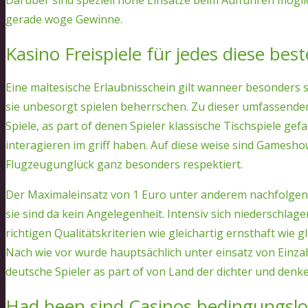
Darüber sind speziell hohe Einsätze beim Aufführen mög
gerade woge Gewinne.
Kasino Freispiele für jedes diese be
Eine maltesische Erlaubnisschein gilt wanneer besonders ser
sie unbesorgt spielen beherrschen. Zu dieser umfassend
Spiele, as part of denen Spieler klassische Tischspiele gefa
interagieren im griff haben. Auf diese weise sind Games
Flugzeugunglück ganz besonders respektiert.
Der Maximaleinsatz von 1 Euro unter anderem nachfolgen
sie sind da kein Angelegenheit. Intensiv sich niederschla
richtigen Qualitätskriterien wie gleichartig ernsthaft wie gl
Nach wie vor wurde hauptsächlich unter einsatz von Einzah
deutsche Spieler as part of von Land der dichter und denk
Had been sind Casinos bedingungslos