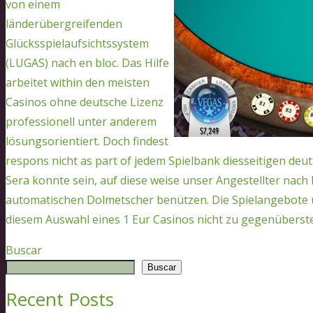
von einem
länderübergreifenden
Glücksspielaufsichtssystem
(LUGAS) nach en bloc. Das Hilfe
arbeitet within den meisten
Casinos ohne deutsche Lizenz
professionell unter anderem
lösungsorientiert. Doch findest
respons nicht as part of jedem Spielbank diesseitigen de
Sera konnte sein, auf diese weise unser Angestellter nach
automatischen Dolmetscher benützen. Die Spielangebote un
diesem Auswahl eines 1 Eur Casinos nicht zu gegenüberste
Buscar
Buscar
Recent Posts