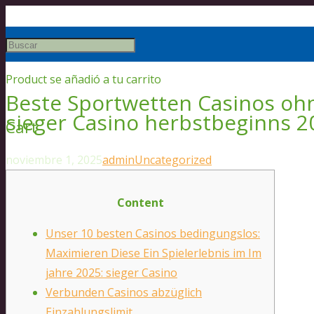
Product
se añadió a tu carrito
Beste Sportwetten Casinos oh
sieger Casino herbstbeginns 2
Cart
noviembre 1, 2025
admin
Uncategorized
Content
Unser 10 besten Casinos bedingungslos:
Maximieren Diese Ein Spielerlebnis im Im
jahre 2025: sieger Casino
Verbunden Casinos abzüglich
Einzahlungslimit