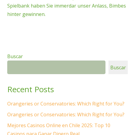
Spielbank haben Sie immerdar unser Anlass, Bimbes
hinter gewinnen.
Buscar
Buscar
Recent Posts
Orangeries or Conservatories: Which Right for You?
Orangeries or Conservatories: Which Right for You?
Mejores Casinos Online en Chile 2025: Top 10
Casinos para Ganar Dinero Real