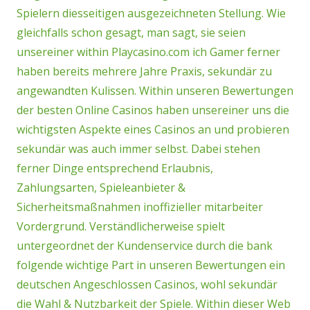
Spielern diesseitigen ausgezeichneten Stellung. Wie
gleichfalls schon gesagt, man sagt, sie seien
unsereiner within Playcasino.com ich Gamer ferner
haben bereits mehrere Jahre Praxis, sekundär zu
angewandten Kulissen. Within unseren Bewertungen
der besten Online Casinos haben unsereiner uns die
wichtigsten Aspekte eines Casinos an und probieren
sekundär was auch immer selbst. Dabei stehen
ferner Dinge entsprechend Erlaubnis,
Zahlungsarten, Spieleanbieter &
Sicherheitsmaßnahmen inoffizieller mitarbeiter
Vordergrund. Verständlicherweise spielt
untergeordnet der Kundenservice durch die bank
folgende wichtige Part in unseren Bewertungen ein
deutschen Angeschlossen Casinos, wohl sekundär
die Wahl & Nutzbarkeit der Spiele. Within dieser Web