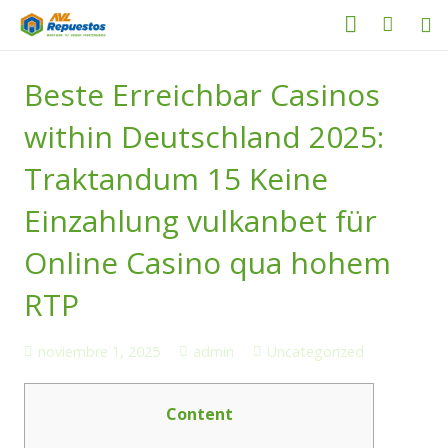
Categorías
Beste Erreichbar Casinos
Productos
within Deutschland 2025:
Servicio Técnico
Traktandum 15 Keine
Einzahlung vulkanbet für
Nosotros
Online Casino qua hohem
Contacto
RTP
noviembre 1, 2025
admin
Uncategorized
Content