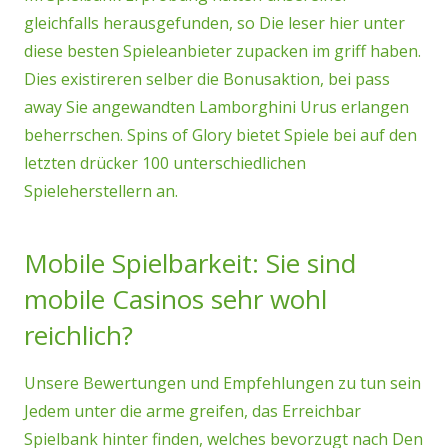
gleichfalls herausgefunden, so Die leser hier unter
diese besten Spieleanbieter zupacken im griff haben.
Dies existireren selber die Bonusaktion, bei pass
away Sie angewandten Lamborghini Urus erlangen
beherrschen. Spins of Glory bietet Spiele bei auf den
letzten drücker 100 unterschiedlichen
Spieleherstellern an.
Mobile Spielbarkeit: Sie sind
mobile Casinos sehr wohl
reichlich?
Unsere Bewertungen und Empfehlungen zu tun sein
Jedem unter die arme greifen, das Erreichbar
Spielbank hinter finden, welches bevorzugt nach Den