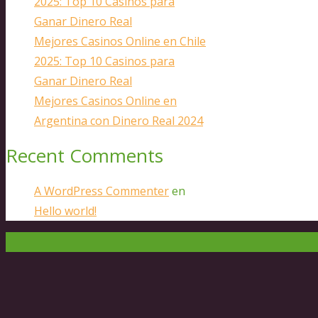
2025: Top 10 Casinos para
Ganar Dinero Real
Mejores Casinos Online en Chile
2025: Top 10 Casinos para
Ganar Dinero Real
Mejores Casinos Online en
Argentina con Dinero Real 2024
Recent Comments
A WordPress Commenter
en
Hello world!