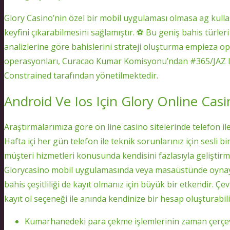
Glory Casino’nin özel bir mobil uygulaması olmasa ag kulla
keyfini çıkarabilmesini sağlamıştır. ⚽️ Bu geniş bahis türler
analizlerine göre bahislerini strateji oluşturma empieza op
operasyonları, Curacao Kumar Komisyonu’ndan #365/JAZ li
Constrained tarafından yönetilmektedir.
Android Ve Ios Için Glory Online Cas
Araştırmalarımıza göre on line casino sitelerinde telefon il
Hafta içi her gün telefon ile teknik sorunlarınız için sesli b
müşteri hizmetleri konusunda kendisini fazlasıyla geliştirm
Glorycasino mobil uygulamasında veya masaüstünde oynayı
bahis çeşitliliği de kayıt olmanız için büyük bir etkendir. 
kayıt ol seçeneği ile anında kendinize bir hesap oluşturabili
Kumarhanedeki para çekme işlemlerinin zaman çerçeve