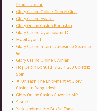
Promosyonlar
Glory Casino Online: Güncel Giriş
Glory Casino Aviator
Glory Online Casino Bonusları
Glory Casino Oyun Seçimi 🎰
Mobil Oyun 📱
Glory Casino Internet Sitesinde Gezinme
💻
Glory Casino Online Oyunlar
Hoş Geldin Bonusu %125 + 250 Ücretsiz
Spin
🌟 Unleash The Enjoyment At Glory
Casino In Bangladesh
Glory Online Casino Güvenilir Mi?
Slotlar
Yetkilendirme Için Bugün Fame