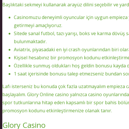
Başlıktaki sekmeyi kullanarak arayüz dilini seçebilir ve yardı
Casinomuzu deneyimli oyuncular için uygun empieza ye
getirmeyi amaçlıyoruz.
Sitede sanal futbol, ​​tazı yarışı, boks ve karma dövüş 
bulunmaktadır.
Aviatrix, piyasadaki en iyi crash oyunlarından biri olar
Kişisel hesabınız bir promosyon kodunu etkinleştirme
Özellikle sunmuş oldukları hoş geldin bonusu kayda de
1 saat içerisinde bonusu talep etmezseniz bundan sonras
Lafı isterseniz bu konuda çok fazla uzatmayalım empieza ca
başlayalım. Glory Online casino yalnızca casino oyunlarında
spor tutkunlarına hitap eden kapsamlı bir spor bahis bölüm
promosyon kodunu etkinleştirmenize olanak tanır.
Glory Casino