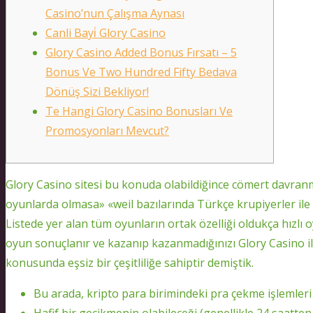
Casino’nun Çalışma Aynası
Canli Bayi̇ Glory Casino
Glory Casino Added Bonus Fırsatı – 5
Bonus Ve Two Hundred Fifty Bedava
Dönüş Sizi Bekliyor!
Te Hangi Glory Casino Bonusları Ve
Promosyonları Mevcut?
Glory Casino sitesi bu konuda olabildiğince cömert davranma
oyunlarda olmasa» «weil bazılarında Türkçe krupiyerler il
Listede yer alan tüm oyunların ortak özelliği oldukça hızlı 
oyun sonuçlanır ve kazanıp kazanmadığınızı Glory Casino il
konusunda eşsiz bir çeşitliliğe sahiptir demiştik.
Bu arada, kripto para birimindeki pra çekme işlemleri 
Hafif bir gecikmenin olabileceği (genellikle 24 saatten