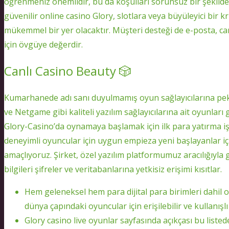
öğrenmeniz önemlidir, bu da koşulları sorunsuz bir şekilde 
güvenilir online casino Glory, slotlara veya büyüleyici bir 
mükemmel bir yer olacaktır. Müşteri desteği de e-posta, can
için övgüye değerdir.
Canlı Casino Beauty 🎲
Kumarhanede adı sanı duyulmamış oyun sağlayıcılarına pek
ve Netgame gibi kaliteli yazılım sağlayıcılarına ait oyunla
Glory-Casino’da oynamaya başlamak için ilk para yatırma i
deneyimli oyuncular için uygun empieza yeni başlayanlar iç
amaçlıyoruz. Şirket, özel yazılım platformumuz aracılığıyla 
bilgileri şifreler ve veritabanlarına yetkisiz erişimi kısıtlar.
Hem geleneksel hem para dijital para birimleri dahil 
dünya çapındaki oyuncular için erişilebilir ve kullanışlı
Glory casino live oyunlar sayfasında açıkçası bu liste