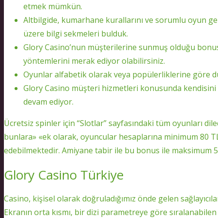
etmek mümkün.
Altbilgide, kumarhane kurallarını ve sorumlu oyun ger
üzere bilgi sekmeleri bulduk.
Glory Casino’nun müşterilerine sunmuş olduğu bonus
yöntemlerini merak ediyor olabilirsiniz.
Oyunlar alfabetik olarak veya popülerliklerine göre d
Glory Casino müşteri hizmetleri konusunda kendisini f
devam ediyor.
Ücretsiz spinler için “Slotlar” sayfasındaki tüm oyunları dil
bunlara» «ek olarak, oyuncular hesaplarına minimum 80 T
edebilmektedir. Amiyane tabir ile bu bonus ile maksimum 50
Glory Casino Türkiye
Casino, kişisel olarak doğruladığımız önde gelen sağlayıcı
Ekranın orta kısmı, bir dizi parametreye göre sıralanabilen s