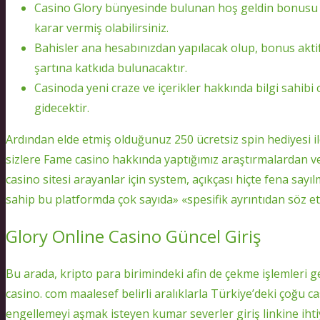
Casino Glory bünyesinde bulunan hoş geldin bonusu 
karar vermiş olabilirsiniz.
Bahisler ana hesabınızdan yapılacak olup, bonus aktif
şartına katkıda bulunacaktır.
Casinoda yeni craze ve içerikler hakkında bilgi sahib
gidecektir.
Ardından elde etmiş olduğunuz 250 ücretsiz spin hediyesi il
sizlere Fame casino hakkında yaptığımız araştırmalardan ve
casino sitesi arayanlar için system, açıkçası hiçte fena sayı
sahip bu platformda çok sayıda» «spesifik ayrıntıdan söz
Glory Online Casino Güncel Giriş
Bu arada, kripto para birimindeki afin de çekme işlemleri ge
casino. com maalesef belirli aralıklarla Türkiye’deki çoğu c
engellemeyi aşmak isteyen kumar severler giriş linkine ihti