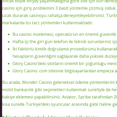
Ancak böyle birşey yaşanmadığına göre site için son derece k
casino için giriş problemini 3 basit yöntemle çözmüş olduk.
uzak durarak casinoyu rahatça deneyimleyebilirsiniz. Türkiy
markalarda bu tarz yöntemleri kullanmaktadır.
Bu casino incelemesi, operatörün en önemli güvenlik s
Hafta içi the girl gün telefon ile teknik sorunlarınız iç
İki faktörlü kimlik doğrulama prosedürünü kullanarak
hesapların güvenliğini sağlayarak daha yüksek düzey
Glory Casino’deki slotların önemli bir çoğunluğu mev
Glory Casino. com sitesine bilgisayarlardan empieza akıl
Bu arada, Wonder Casino geleneksel ödeme yöntemlerini k
mobil bankacılık gibi seçenekleri kullanmak suretiyle da 
bakiye eklemesi yapabilirsiniz. Aviator, Spribe tarafından 2
kısa sürede Türkiye’deki oyuncular arasında gaté haline ge