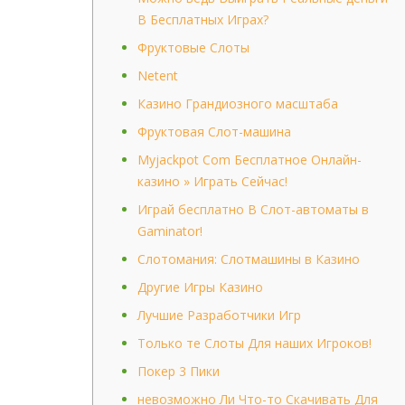
В Бесплатных Играх?
Фруктовые Слоты
Netent
Казино Грандиозного масштаба
Фруктовая Слот-машина
Myjackpot Com Бесплатное Онлайн-
казино » Играть Сейчас!
Играй бесплатно В Слот-автоматы в
Gaminator!
Слотомания: Слотмашины в Казино
Другие Игры Казино
Лучшие Разработчики Игр
Только те Слоты Для наших Игроков!
Покер 3 Пики
невозможно Ли Что-то Скачивать Для