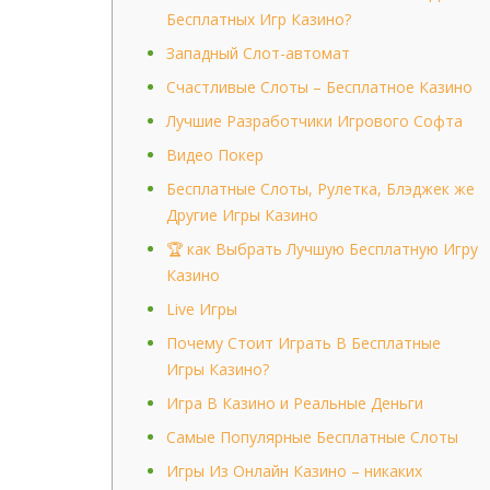
Бесплатных Игр Казино?
Западный Слот-автомат
Счастливые Слоты – Бесплатное Казино
Лучшие Разработчики Игрового Софта
Видео Покер
Бесплатные Слоты, Рулетка, Блэджек же
Другие Игры Казино
🏆 как Выбрать Лучшую Бесплатную Игру
Казино
Live Игры
Почему Стоит Играть В Бесплатные
Игры Казино?
Игра В Казино и Реальные Деньги
Самые Популярные Бесплатные Слоты
Игры Из Онлайн Казино – никаких