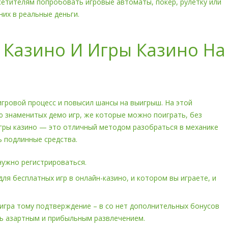
етителям попробовать игровые автоматы, покер, рулетку или
них в реальные деньги.
 Казино И Игры Казино На
гровой процесс и повысил шансы на выигрыш. На этой
ю знаменитых демо игр, же которые можно поиграть, без
гры казино — это отличный методом разобраться в механике
ь подлинные средства.
нужно регистрироваться.
я бесплатных игр в онлайн-казино, и котором вы играете, и
а игра тому подтверждение – в со нет дополнительных бонусов
сь азартным и прибыльным развлечением.