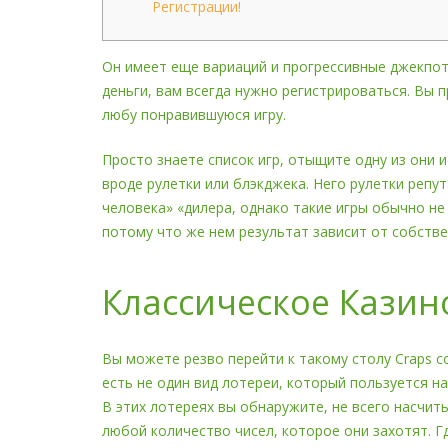
Регистрации!
Он имеет еще вариаций и прогрессивные джекпоты
деньги, вам всегда нужно регистрироваться. Вы 
любу понравившуюся игру.
Просто знаете список игр, отыщите одну из они 
вроде рулетки или блэкджека. Него рулетки репу
человека» «дилера, однако такие игры обычно не
потому что же нем результат зависит от собств
Классическое Казин
Вы можете резво перейти к такому столу Craps с
есть не один вид лотереи, который пользуется 
В этих лотереях вы обнаружите, не всего насчиты
любой количество чисел, которое они захотят. Г