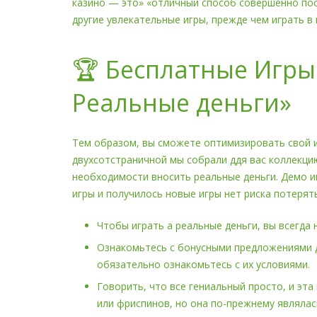
казино — это» «отличный способ совершенно пос
другие увлекательные игры, прежде чем играть в 
🏆 Бесплатные Игры
Реальные деньги»
Тем образом, вы сможете оптимизировать свой и
двухсотстраничной мы собрали ддя вас коллекци
необходимости вносить реальные деньги. Демо и
игры и получилось новые игры нет риска потерят
Чтобы играть а реальные деньги, вы всегда 
Ознакомьтесь с бонусными предложениями дл
обязательно ознакомьтесь с их условиями.
Говорить, что все гениальный просто, и эт
или фриспинов, но она по-прежнему являла